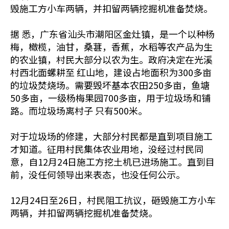
毁施工方小车两辆，并扣留两辆挖掘机准备焚烧。
据 悉，广东省汕头市潮阳区金灶镇，是一个以种杨
梅，橄榄，油甘，桑葚，香蕉，水稻等农产品为生
的农业镇，村民大部分以农为生。政府决定在光溪
村西北面螺耕至 红山地，建设占地面积为300多亩
的垃圾焚烧场。需要毁坏基本农田250多亩，鱼塘
50多亩，一级杨梅果园700多亩，用于垃圾场和铺
路。而垃圾场离村子 只有500米。
对于垃圾场的修建，大部分村民都是直到项目施工
才知道。征用村民集体农业用地，没经过村民同
意，自12月24日施工方挖土机已进场施工。直到目
前，没任何领导出来表态，也没任何公示。
12月24日至26日，村民阻工抗议，砸毁施工方小车
两辆，并扣留两辆挖掘机准备焚烧。