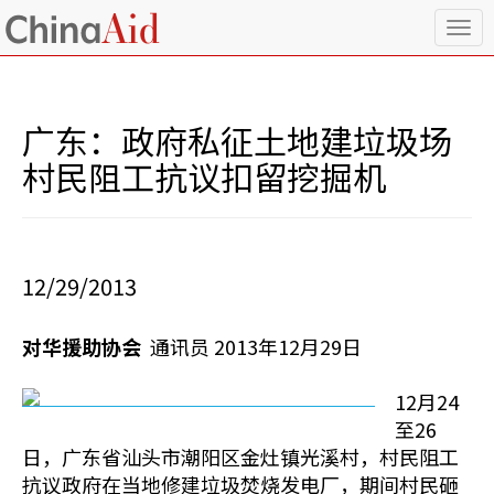
T
o
g
g
l
广东：政府私征土地建垃圾场
e
n
村民阻工抗议扣留挖掘机
a
v
i
g
a
12/29/2013
t
i
o
对华援助协会
通讯员 2013年12月29日
n
12月24
至26
日，广东省汕头市潮阳区金灶镇光溪村，村民阻工
抗议政府在当地修建垃圾焚烧发电厂，期间村民砸