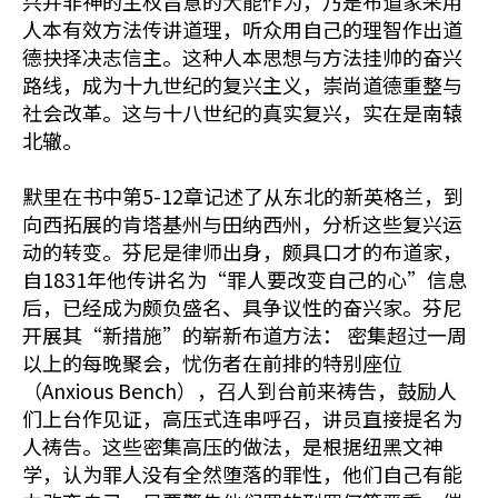
兴并非神的主权旨意的大能作为，乃是布道家采用
人本有效方法传讲道理，听众用自己的理智作出道
德抉择决志信主。这种人本思想与方法挂帅的奋兴
路线，成为十九世纪的复兴主义，崇尚道德重整与
社会改革。这与十八世纪的真实复兴，实在是南辕
北辙。
默里在书中第5-12章记述了从东北的新英格兰，到
向西拓展的肯塔基州与田纳西州，分析这些复兴运
动的转变。芬尼是律师出身，颇具口才的布道家，
自1831年他传讲名为“罪人要改变自己的心”信息
后，已经成为颇负盛名、具争议性的奋兴家。芬尼
开展其“新措施”的崭新布道方法： 密集超过一周
以上的每晚聚会，忧伤者在前排的特别座位
（Anxious Bench），召人到台前来祷告，鼓励人
们上台作见证，高压式连串呼召，讲员直接提名为
人祷告。这些密集高压的做法，是根据纽黑文神
学，认为罪人没有全然堕落的罪性，他们自己有能