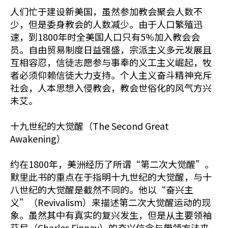
人们忙于建设新美国，虽然参加教会聚会人数不
少，但是委身教会的人数减少。由于人口繁殖迅
速，到1800年时全美国人口只有5%加入教会会
员。自由贸易制度日益强盛，宗派主义多元发展且
互相容忍，信徒志愿参与事奉的义工主义崛起，牧
者必须仰赖信徒大力支持。个人主义奋斗精神充斥
社会，人本思想入侵教会，教会世俗化的风气方兴
未艾。
十九世纪的大觉醒（The Second Great
Awakening）
约在1800年，美洲经历了所谓“第二次大觉醒”。
默里此书的重点在于指明十九世纪的大觉醒，与十
八世纪的大觉醒是截然不同的。他以“奋兴主
义”（Revivalism）来描述第二次大觉醒运动的现
象。虽然其中有真实的复兴发生，但是从主要领袖
芬尼（Charles Finney）的奋兴信念与带领方法来