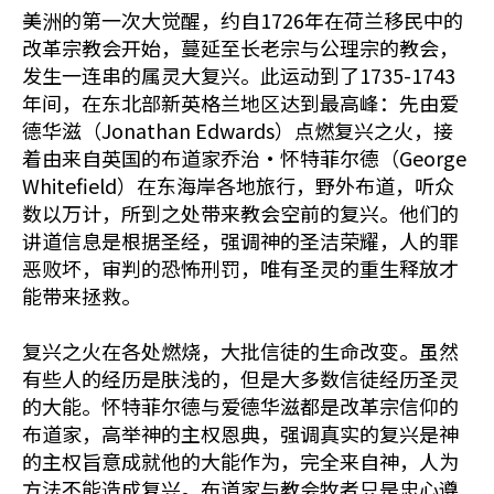
美洲的第一次大觉醒，约自1726年在荷兰移民中的
改革宗教会开始，蔓延至长老宗与公理宗的教会，
发生一连串的属灵大复兴。此运动到了1735-1743
年间，在东北部新英格兰地区达到最高峰：先由爱
德华滋（Jonathan Edwards）点燃复兴之火，接
着由来自英国的布道家乔治•怀特菲尔德（George
Whitefield）在东海岸各地旅行，野外布道，听众
数以万计，所到之处带来教会空前的复兴。他们的
讲道信息是根据圣经，强调神的圣洁荣耀，人的罪
恶败坏，审判的恐怖刑罚，唯有圣灵的重生释放才
能带来拯救。
复兴之火在各处燃烧，大批信徒的生命改变。虽然
有些人的经历是肤浅的，但是大多数信徒经历圣灵
的大能。怀特菲尔德与爱德华滋都是改革宗信仰的
布道家，高举神的主权恩典，强调真实的复兴是神
的主权旨意成就他的大能作为，完全来自神，人为
方法不能造成复兴。布道家与教会牧者只是忠心遵