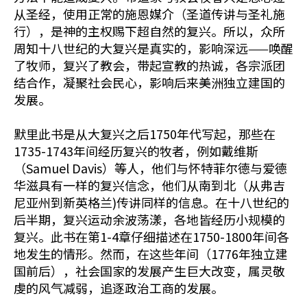
从圣经，使用正常的施恩媒介（圣道传讲与圣礼施
行），是神的主权赐下超自然的复兴。所以，众所
周知十八世纪的大复兴是真实的，影响深远——唤醒
了牧师，复兴了教会，带起宣教的热诚，各宗派团
结合作，凝聚社会民心，影响后来美洲独立建国的
发展。
默里此书是从大复兴之后1750年代写起，那些在
1735-1743年间经历复兴的牧者，例如戴维斯
（Samuel Davis）等人，他们与怀特菲尔德与爱德
华滋具有一样的复兴信念，他们从南到北（从弗吉
尼亚州到新英格兰)传讲同样的信息。在十八世纪的
后半期，复兴运动余波荡漾，各地皆经历小规模的
复兴。此书在第1-4章仔细描述在1750-1800年间各
地发生的情形。然而，在这些年间（1776年独立建
国前后），社会国家的发展产生巨大改变，属灵敬
虔的风气减弱，追逐政治工商的发展。