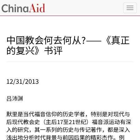
T
o
g
g
l
中国教会何去何从?——《真正
e
n
的复兴》书评
a
v
i
g
a
12/31/2013
t
i
o
吕沛渊
n
默里是当代福音信仰的历史学者，特别是对现代与
后现代教会史（主后17至21世纪）福音派运动有深
入的研究，其一系列的历史与传记著作，都是深入
浅出地分析时代背景与前因后果的精彩杰作。例