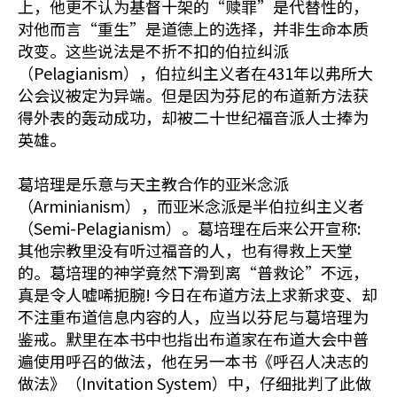
上，他更不认为基督十架的“赎罪”是代替性的，
对他而言“重生”是道德上的选择，并非生命本质
改变。这些说法是不折不扣的伯拉纠派
（Pelagianism），伯拉纠主义者在431年以弗所大
公会议被定为异端。但是因为芬尼的布道新方法获
得外表的轰动成功，却被二十世纪福音派人士捧为
英雄。
葛培理是乐意与天主教合作的亚米念派
（Arminianism），而亚米念派是半伯拉纠主义者
（Semi-Pelagianism）。葛培理在后来公开宣称:
其他宗教里没有听过福音的人，也有得救上天堂
的。葛培理的神学竟然下滑到离“普救论”不远，
真是令人嘘唏扼腕! 今日在布道方法上求新求变、却
不注重布道信息内容的人，应当以芬尼与葛培理为
鉴戒。默里在本书中也指出布道家在布道大会中普
遍使用呼召的做法，他在另一本书《呼召人决志的
做法》（Invitation System）中，仔细批判了此做