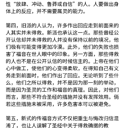
性“放肆、冲动、鲁莽或自信”的人。人要做出身
体上的反应，并不需要属灵的能力。
第四，旧派的人认为，许多作出回应走到前面来的
人其实并未得救。新派也承认这一点。那些曾经公
开认信却并未得救的人并没有保持以前的境况，他
们极有可能变得更加冷漠。此外，他们的失败也损
害了福音在世人眼中的印象。另一方面，那些得救
的人也不是在公开认信的时候信主的。上帝在他们
心中做工，使他们的心变得柔软，在得知自己有义
务走到前面时，他们作出了回应。无论听到了些什
么，他们之所以得救，并不是因为那一刻的举动，
而是因为圣灵的工作和福音的真理。因此，对他们
而言，那些不符合圣经的措施并没有发挥效用。倘
若这些措施未被采用，许多危害本可以被避免。
第五，新式的传福音方式不仅把重生与悔改归信混
淆了，也让人误解了圣经中关于得救确据的教