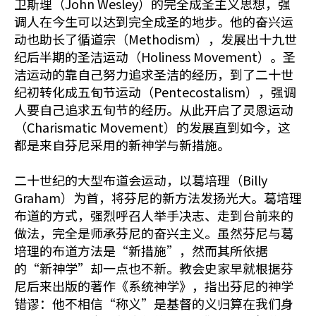
卫斯理（John Wesley）的完全成圣主义思想，强
调人在今生可以达到完全成圣的地步。他的奋兴运
动也助长了循道宗（Methodism），发展出十九世
纪后半期的圣洁运动（Holiness Movement）。圣
洁运动的靠自己努力追求圣洁的经历，到了二十世
纪初转化成五旬节运动（Pentecostalism），强调
人要自己追求五旬节的经历。从此开启了灵恩运动
（Charismatic Movement）的发展直到如今，这
都是来自芬尼采用的新神学与新措施。
二十世纪的大型布道会运动，以葛培理（Billy
Graham）为首，将芬尼的新方法发扬光大。葛培理
布道的方式，强烈呼召人举手决志、走到台前来的
做法，完全是师承芬尼的奋兴主义。虽然芬尼与葛
培理的布道方法是“新措施”，然而其所依据
的“新神学”却一点也不新。教会史家早就根据芬
尼后来出版的著作《系统神学》，指出芬尼的神学
错谬：他不相信“称义”是基督的义归算在我们身