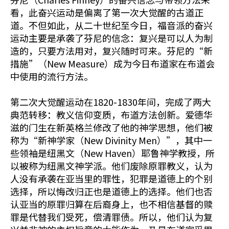
看，此奋兴运动是偏离了第一次大觉醒的古道正
道。不但如此，从二十世纪至今日，福音派的奋兴
运动主要是承袭了芬尼的信念：复兴是可以人为制
造的，只要方法用对，复兴随时可来。芬尼的“新
措施”（New Measure）成为今日布道家在布道会
中使用的流行方法。
第二次大觉醒运动在1820-1830年间，完成了两大
典范转移：教义信仰变质，布道方法创新。爱德华
滋的门生在新英格兰修改了他的神学思想，他们被
称为“新神学家（New Divinity Men）”，其中一
些领袖是纽黑文（New Haven）耶鲁神学教授，所
以被称为纽黑文神学派。他们废除原罪教义，认为
人没有承袭在亚当里的罪性，犯罪是道德上的个别
选择，所以悔改归正也是道德上的选择。他们也否
认亚当的原罪归算在后裔身上，也不相信基督的赎
罪是代替我们受死，偿清罪债。所以，他们认为复