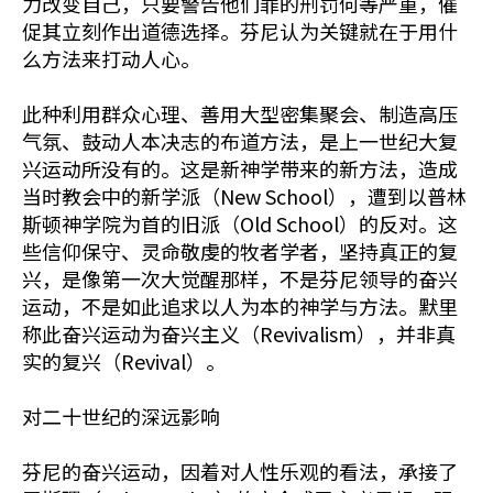
力改变自己，只要警告他们罪的刑罚何等严重，催
促其立刻作出道德选择。芬尼认为关键就在于用什
么方法来打动人心。
此种利用群众心理、善用大型密集聚会、制造高压
气氛、鼓动人本决志的布道方法，是上一世纪大复
兴运动所没有的。这是新神学带来的新方法，造成
当时教会中的新学派（New School），遭到以普林
斯顿神学院为首的旧派（Old School）的反对。这
些信仰保守、灵命敬虔的牧者学者，坚持真正的复
兴，是像第一次大觉醒那样，不是芬尼领导的奋兴
运动，不是如此追求以人为本的神学与方法。默里
称此奋兴运动为奋兴主义（Revivalism），并非真
实的复兴（Revival）。
对二十世纪的深远影响
芬尼的奋兴运动，因着对人性乐观的看法，承接了