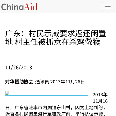
T
o
g
g
l
广东：村民示威要求返还闲置
e
n
地 村主任被抓意在杀鸡儆猴
a
v
i
g
a
11/26/2013
t
i
o
对华援助协会
通讯员 2013年11月26日
n
2013年
11月16
日，广东省陆丰市内湖镇东山村，因为土地纠纷，
近百名村民聚集游行至镇政府前，举行抗议示威，