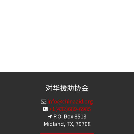
对华援助协会
info@chinaaid.org
+1(432)689-6985
P.O. Box 8513
Midland, TX, 79708