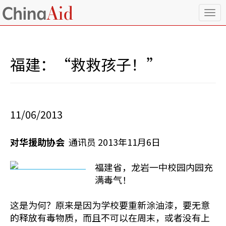
T
o
g
g
l
福建：“救救孩子！”
e
n
a
v
i
11/06/2013
g
a
t
对华援助协会
通讯员 2013年11月6日
i
o
n
福建省，龙岩一中校园内园充
满毒气！
这是为何？原来是因为学校要重新涂油漆，要无意
的释放有毒物质，而且不可以在周末，或者没有上