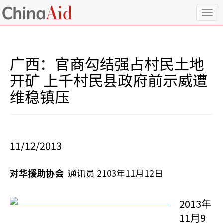
T
o
g
g
l
广西：官商勾结强占村民土地
e
n
开矿 上千村民县政府前示威遭
a
维稳镇压
v
i
g
a
t
i
11/12/2013
o
n
对华援助协会
通讯员 2103年11月12日
2013年
11月9