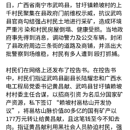
日，广西省南宁市武鸣县，甘圩镇赖坡村的上
千村民聚集在县政府门前维权示威，抗议武鸣
县官商勾结强占村民土地进行采矿，造成环境
严重污 染和村民房屋倒塌、健康受损。当地政
府事先得到消息，调动警力及公交车辆，封闭
了县政府周边三条街的道路及商铺，并派出大
批警察到场维稳，村民有多人遭到 殴打抓捕。
村民们在网络上还发布了控告书。在控告书
中，村民们指证武鸣县副县长陆耀忠和广西水
电工程局党委书记黄昌献、武鸣县甘圩镇赖坡
村村委主任合谋，以招商引资 为名瓜分国家矿
产资源，私下签订 “赖坡村邕枯山开发协
议”，将邕枯山脉价值80多亿的国有矿产以
177万元转让给黄昌献，且这笔钱至今不知去
向。指证黄昌献利用黑社会人员胁迫村民，强