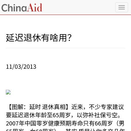
T
o
g
g
l
延迟退休有啥用？
e
n
a
v
i
11/03/2013
g
a
t
i
o
n
【图解：延时 退休真相】近来，不少专家建议
要延迟退休年龄至65周岁，以弥补社保亏空。
2007年中国零岁健康预期寿命只有66周岁（男