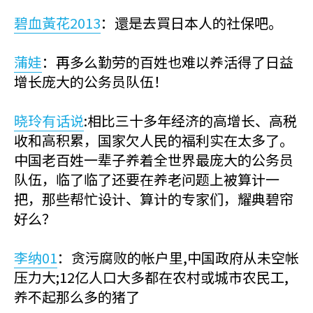
碧血黃花2013
：還是去買日本人的社保吧。
蒲娃
：再多么勤劳的百姓也难以养活得了日益
增长庞大的公务员队伍！
晓玲有话说
:相比三十多年经济的高增长、高税
收和高积累，国家欠人民的福利实在太多了。
中国老百姓一辈子养着全世界最庞大的公务员
队伍，临了临了还要在养老问题上被算计一
把，那些帮忙设计、算计的专家们，耀典碧帘
好么？
李纳01
：贪污腐败的帐户里,中国政府从未空帐
压力大;12亿人口大多都在农村或城市农民工,
养不起那么多的猪了