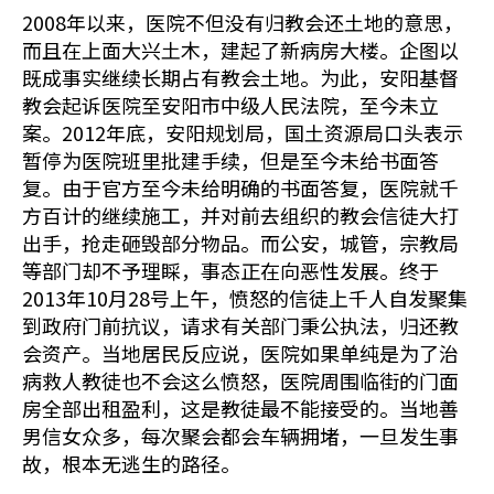
2008年以来，医院不但没有归教会还土地的意思，
而且在上面大兴土木，建起了新病房大楼。企图以
既成事实继续长期占有教会土地。为此，安阳基督
教会起诉医院至安阳市中级人民法院，至今未立
案。2012年底，安阳规划局，国土资源局口头表示
暂停为医院班里批建手续，但是至今未给书面答
复。由于官方至今未给明确的书面答复，医院就千
方百计的继续施工，并对前去组织的教会信徒大打
出手，抢走砸毁部分物品。而公安，城管，宗教局
等部门却不予理睬，事态正在向恶性发展。终于
2013年10月28号上午，愤怒的信徒上千人自发聚集
到政府门前抗议，请求有关部门秉公执法，归还教
会资产。当地居民反应说，医院如果单纯是为了治
病救人教徒也不会这么愤怒，医院周围临街的门面
房全部出租盈利，这是教徒最不能接受的。当地善
男信女众多，每次聚会都会车辆拥堵，一旦发生事
故，根本无逃生的路径。