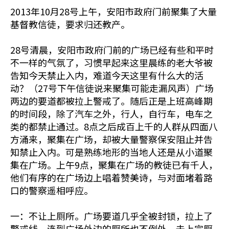
2013年10月28号上午，安阳市政府门前聚集了大量
基督教信徒，要求归还教产。
28号清晨，安阳市政府门前的广场已经有些和平时
不一样的气氛了，习惯早起来这里晨练的老大爷被
告知今天禁止入内，难道今天这里有什么大的活
动？（27号下午信徒说来聚集可能走漏风声）广场
两边的要道都被拉上警戒了。随后正是上班高峰期
的时间段，除了汽车之外，行人，自行车，电车之
类的都禁止通过。8点之后成百上千的人群从四面八
方涌来，聚集在广场，却被大量警察保安阻止并告
知禁止入内。可是熟练地形的当地人还是从小道聚
集在广场。上午9点，聚集在广场的教徒已有千人，
他们有序的在广场边上唱着赞美诗，与对面堵着路
口的警察遥相呼应。
一：不让上厕所。广场要道几乎全被封锁，拉上了
警戒线，连到广场外边的厕所也不例外。去上完厕