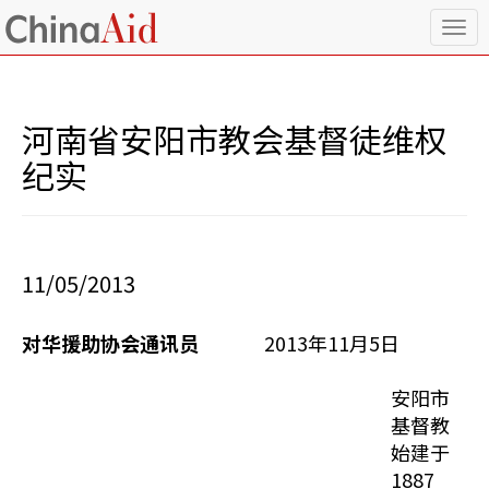
T
o
g
g
l
河南省安阳市教会基督徒维权
e
n
纪实
a
v
i
g
a
11/05/2013
t
i
o
对华援助协会通讯员
2013年11月5日
n
安阳市
基督教
始建于
1887