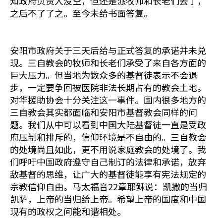
知政府负责人没空，但还是派牧师和长老们去了，
之后不了了之。至今未给书面答复。
安阳市政府关于三天后给与正式答复的承诺并未兑
现。三自教会的牧师和长老们承受了来自各方面的
巨大压力。但当地为数众多的基督徒表示不会退
步，一定要争回被医院非法长期占有的教会土地。
对华援助协会十分关注这一事件。国内很多地方的
三自教会其实都面临和安阳市基督教会同样的问
题。我们从中可以看到中国大陆基督徒一直是受政
府压制和排斥的，信仰环境是不自由的。三自教会
的处境尚且如此，更不用说家庭教会的处境了。我
们呼吁中国政府遵守自己制订的法律和承诺，放弃
敌基督的思维，让广大的基督徒能享有宪法规定的
宗教信仰自由。马太福音22章耶稣说：凯撒的当归
凯萨，上帝的当归给上帝。希望上帝的国度和中国
现有的政权之间能和谐相处。