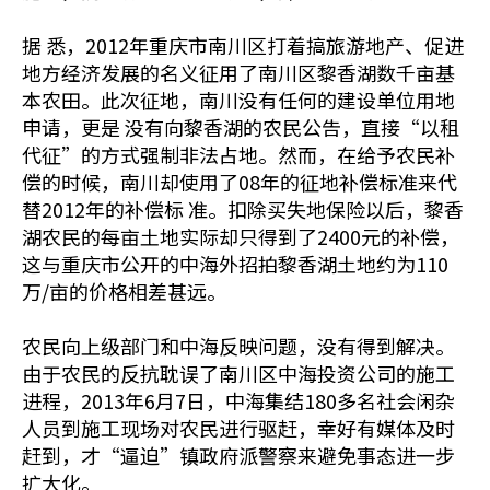
据 悉，2012年重庆市南川区打着搞旅游地产、促进
地方经济发展的名义征用了南川区黎香湖数千亩基
本农田。此次征地，南川没有任何的建设单位用地
申请，更是 没有向黎香湖的农民公告，直接“以租
代征”的方式强制非法占地。然而，在给予农民补
偿的时候，南川却使用了08年的征地补偿标准来代
替2012年的补偿标 准。扣除买失地保险以后，黎香
湖农民的每亩土地实际却只得到了2400元的补偿，
这与重庆市公开的中海外招拍黎香湖土地约为110
万/亩的价格相差甚远。
农民向上级部门和中海反映问题，没有得到解决。
由于农民的反抗耽误了南川区中海投资公司的施工
进程，2013年6月7日，中海集结180多名社会闲杂
人员到施工现场对农民进行驱赶，幸好有媒体及时
赶到，才“逼迫”镇政府派警察来避免事态进一步
扩大化。