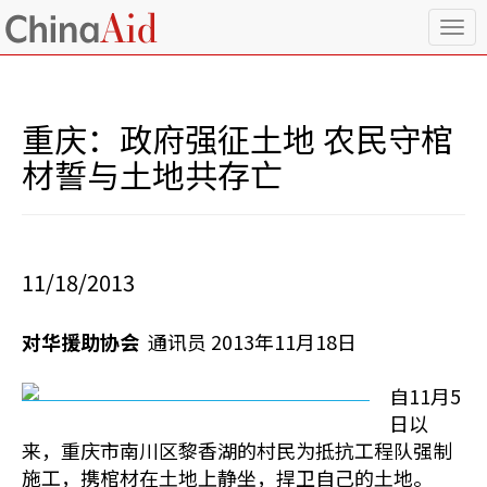
T
o
g
g
l
重庆：政府强征土地 农民守棺
e
n
材誓与土地共存亡
a
v
i
g
a
11/18/2013
t
i
o
对华援助协会
通讯员 2013年11月18日
n
自11月5
日以
来，重庆市南川区黎香湖的村民为抵抗工程队强制
施工，携棺材在土地上静坐，捍卫自己的土地。