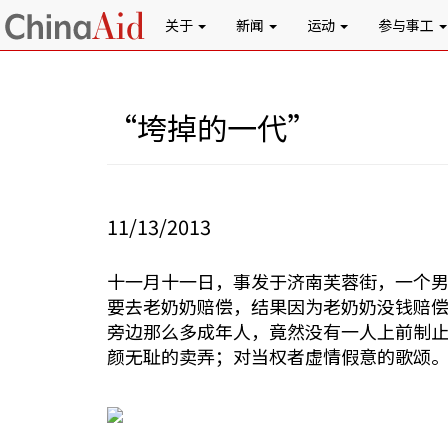
关于
新闻
运动
参与事工
“垮掉的一代”
11/13/2013
十一月十一日，事发于济南芙蓉街，一个
要去老奶奶赔偿，结果因为老奶奶没钱赔偿
旁边那么多成年人，竟然没有一人上前制
颜无耻的卖弄；对当权者虚情假意的歌颂