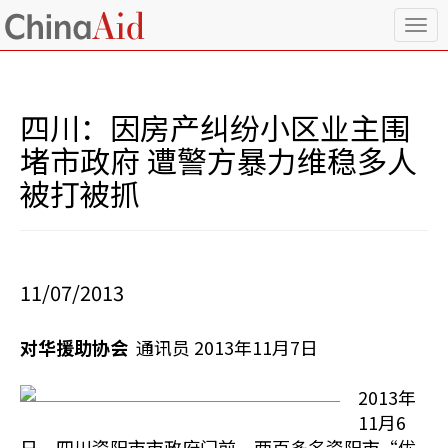
T
o
g
g
l
四川：因房产纠纷小区业主围
e
n
堵市政府 遭警方暴力维稳多人
a
被打被抓
v
i
g
a
t
i
11/07/2013
o
n
对华援助协会
通讯员 2013年11月7日
2013年
11月6
日，四川资阳市市政府门前，两百多名资阳市“优