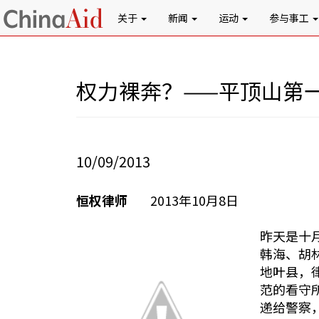
关于
新闻
运动
参与事工
权力裸奔？——平顶山第
10/09/2013
恒权律师
2013年10月8日
昨天是十
韩海、胡
地叶县，
范的看守
递给警察