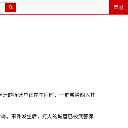
奉献
待拆迁的拆迁户正在午睡时，一群城管闯入其
对峙。事件发生后，打人的城管已被武警保