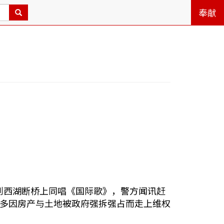
奉献
集到西湖断桥上同唱《国际歌》，警方闻讯赶
多因房产与土地被政府强拆强占而走上维权