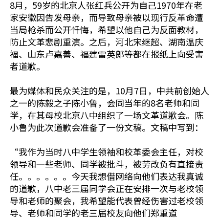
8月，59岁的北京人张红兵公开为自己1970年在老
家安徽因告发母亲，而导致母亲被以现行反革命遭
当局枪杀而公开忏悔，希望以他自己为反面教材，
防止文革悲剧重演。之后，河北宋继超、湖南温庆
福、山东卢嘉善、福建雷英郎等都在报纸上向受害
者道歉。
最为媒体和民众关注的是，10月7日，中共前创始人
之一的陈毅之子陈小鲁，会同当年的8名老师和同
学，在其母校北京八中组织了一场文革道歉会。陈
小鲁为此次道歉会准备了一份文稿。文稿中写到：
“我作为当时八中学生领袖和校革委会主任，对校
领导和一些老师、同学被批斗，被劳改负有直接责
任。。。。。。今天我想借网络向他们表达我真诚
的道歉，八中老三届同学会正在安排一次与老校领
导和老师的聚会，我希望能代表曾经伤害过老校领
导、老师和同学的老三届校友向他们郑重道