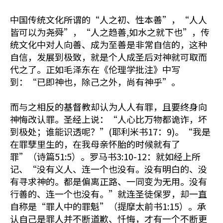
中国传统文化所谓的“人之初、性本善”，“人人
皆可以为尧舜”，“人之趋善,如水之就下也”，传
统文化中对人向善、成为至善是非常自信的，这种
自信，发展到极致，就是个人成圣后对神就可取而
代之了。正如毛泽东在《伦理学批注》中写
到：“已即神也，除己之外，尚有神乎”。
而与之相反的基督教却认为人人有罪，且要终身向
神悔改认罪。圣经上说：“人心比万物都诡诈，坏
到极处；谁能识透呢？”(耶利米书17：9)。“我是
在罪孽里生的，在我母亲怀胎的时候就有了
罪”（诗篇51:5）。罗马书3:10-12：就如经上所
记、“没有义人、连一个也没有。没有明白的、没
有寻求神的。都是偏离正路、一同变为无用。没有
行善的、连一个也没有。”就连圣徒保罗，却一直
自称是“罪人中的罪魁”（提摩太前书1:15）。承
认自己是罪人并不断道歉、忏悔，才有一个不断更