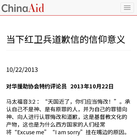
T
o
g
g
l
当下红卫兵道歉信的信仰意义
e
n
a
v
i
10/22/2013
g
a
t
对华援助协会特约评论员 2013年10月22日
i
o
n
马太福音3:2 ：“天国近了，你们应当悔改！”。承
认自己不是神、是有原罪的人，并为自己的罪错向
神、向人进行认罪悔改和道歉，这是基督教文化的
产物，这也是为什么西方国家的人们经常
将“Excuse me”“I am sorry”挂在嘴边的原因。