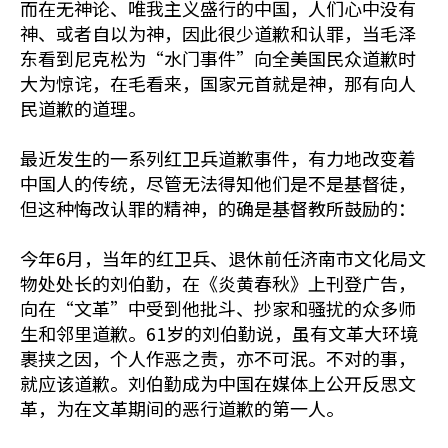
而在无神论、唯我主义盛行的中国，人们心中没有
神、或者自以为神，因此很少道歉和认罪，当毛泽
东看到尼克松为“水门事件”向全美国民众道歉时
大为惊诧，在毛看来，国家元首就是神，那有向人
民道歉的道理。
最近发生的一系列红卫兵道歉事件，有力地改变着
中国人的传统，尽管无法得知他们是不是基督徒，
但这种悔改认罪的精神，的确是基督教所鼓励的：
今年6月，当年的红卫兵、退休前任济南市文化局文
物处处长的刘伯勤，在《炎黄春秋》上刊登广告，
向在“文革”中受到他批斗、抄家和骚扰的众多师
生和邻里道歉。61岁的刘伯勤说，虽有文革大环境
裹挟之因，个人作恶之责，亦不可泯。不对的事，
就应该道歉。刘伯勤成为中国在媒体上公开反思文
革，为在文革期间的恶行道歉的第一人。