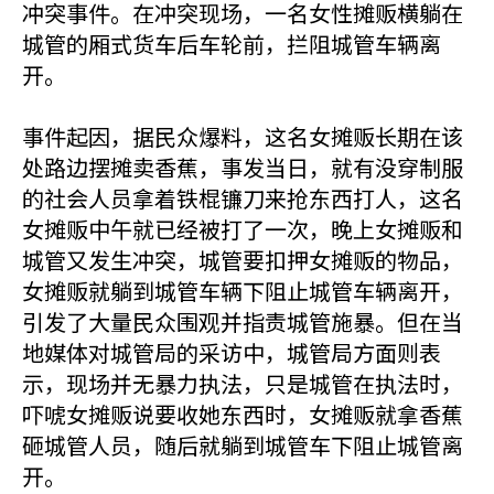
冲突事件。在冲突现场，一名女性摊贩横躺在
城管的厢式货车后车轮前，拦阻城管车辆离
开。
事件起因，据民众爆料，这名女摊贩长期在该
处路边摆摊卖香蕉，事发当日，就有没穿制服
的社会人员拿着铁棍镰刀来抢东西打人，这名
女摊贩中午就已经被打了一次，晚上女摊贩和
城管又发生冲突，城管要扣押女摊贩的物品，
女摊贩就躺到城管车辆下阻止城管车辆离开，
引发了大量民众围观并指责城管施暴。但在当
地媒体对城管局的采访中，城管局方面则表
示，现场并无暴力执法，只是城管在执法时，
吓唬女摊贩说要收她东西时，女摊贩就拿香蕉
砸城管人员，随后就躺到城管车下阻止城管离
开。