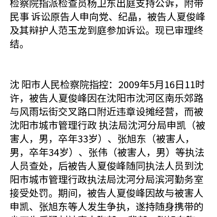
检察院指派检查员杨卫东出庭支持公诉，附带
民事 诉讼原告人申向党、纪晶，被告人夏俊峰
及其辩护人范玉龙到庭参加诉讼。现已审理终
结。
沈 阳市人民检察院指控：2009年5月16日11时
许，被告人夏俊峰因在沈阳市沈河区南乐郊路
与风雨坛街交叉路口附近违章设摊经营，而被
沈阳市城市管理行政 执法局沈河分局申凯（被
害人，男，卒年33岁）、张旭东（被害人，
男，卒年34岁）、张伟（被害人，男）等执法
人员查处，后被告人夏俊峰随同执法人员到沈
阳市城市管理行政执法局沈河分局滨河勤务室
接受处罚。期间，被告人夏俊峰因故与被害人
申凯、张旭东等人发生争执，遂持随身携带的