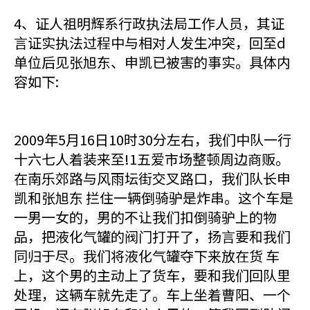
4、证人祖明辉系行政执法局工作人员，其证
言证实执法过程中与相对人发生冲突，回至d
单位后见张旭东、申凯已被害的事实。具体内
容如下:
2009年5月16日10时30分左右，我们中队一行
十六七人着装来至!1五爱市场整顿周边商贩。
在南乐郊路与风雨坛街交叉路口，我们队长申
凯和张旭东 拦住一辆倒骑驴是炸串。这个车是
一男一女的，男的不让我们扣倒骑驴上的物
品，把液化气罐的阀门打开了，扬言要和我们
同归于尽。我们将液化气罐夺下来放在货 车
上，这个男的主动上了货车，要和我们回队里
处理，这辆车就先走了。车上坐着曹阳、一个