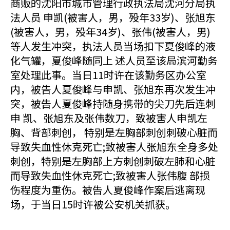
商贩的沈阳市城市管理行政执法局沈河分局执
法人员 申凯(被害人，男，殁年33岁)、张旭东
(被害人，男，殁年34岁)、张伟(被害人，男)
等人发生冲突，执法人员当场扣下夏俊峰的液
化气罐，夏俊峰随同上 述人员至该局滨河勤务
室处理此事。当日11时许在该勤务区办公室
内，被告人夏俊峰与申凯、张旭东再次发生冲
突，被告人夏俊峰持随身携带的尖刀先后连刺
申 凯、张旭东及张伟数刀，致被害人申凯左
胸、背部刺创， 特别是左胸部刺创刺破心脏而
导致失血性休克死亡;致被害人张旭东全身多处
刺创，特别是左胸部上方刺创刺破左肺和心脏
而导致失血性休克死亡;致被害人张伟腹 部损
伤程度为重伤。被告人夏俊峰作案后逃离现
场，于当日15时许被公安机关抓获。