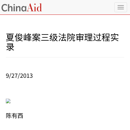
T
o
g
g
l
夏俊峰案三级法院审理过程实
e
n
录
a
v
i
g
a
9/27/2013
t
i
o
n
陈有西