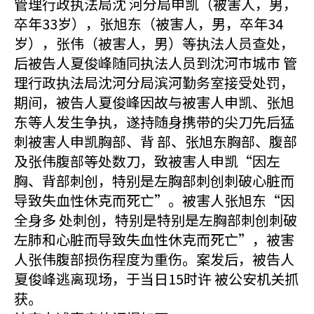
管理行政执法局沈 河分局申凯（被害人，男，
卒年33岁），张旭东（被害人，男，卒年34
岁），张伟（被害人，男）等执法人员查处，
后被告人夏俊峰随同执法人员到沈河市城市 管
理行政执法局沈河分局滨河勤务室接受处罚，
期间，被告人夏俊峰因故与被害人申凯、张旭
东等人发生争执，遂持随身携带的尖刀先后猛
刺被害人申凯胸部、背 部、张旭东胸部、腹部
及张伟腹部等处数刀，致被害人申凯“因左
胸、背部刺创，特别是左胸部刺创刺破心脏而
导致失血性休克而死亡”。被害人张旭东“因
全身多 处刺创，特别是特别是左胸部刺创刺破
左肺和心脏而导致失血性休克而死亡”，被害
人张伟腹部损伤程度为重伤。案发后，被告人
夏俊峰逃离现场，于当日15时许 被公安机关抓
获。