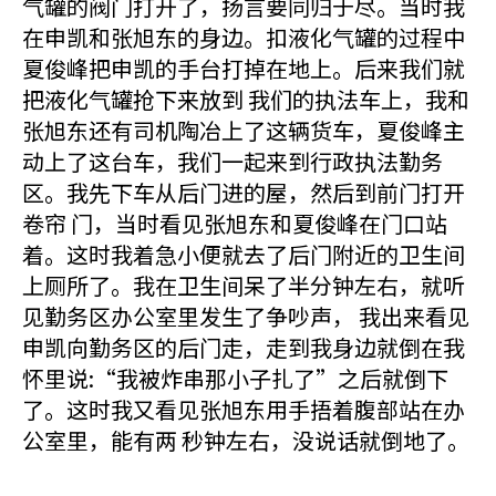
气罐的阀门打开了，扬言要同归于尽。当时我
在申凯和张旭东的身边。扣液化气罐的过程中
夏俊峰把申凯的手台打掉在地上。后来我们就
把液化气罐抢下来放到 我们的执法车上，我和
张旭东还有司机陶冶上了这辆货车，夏俊峰主
动上了这台车，我们一起来到行政执法勤务
区。我先下车从后门进的屋，然后到前门打开
卷帘 门，当时看见张旭东和夏俊峰在门口站
着。这时我着急小便就去了后门附近的卫生间
上厕所了。我在卫生间呆了半分钟左右，就听
见勤务区办公室里发生了争吵声， 我出来看见
申凯向勤务区的后门走，走到我身边就倒在我
怀里说:“我被炸串那小子扎了”之后就倒下
了。这时我又看见张旭东用手捂着腹部站在办
公室里，能有两 秒钟左右，没说话就倒地了。