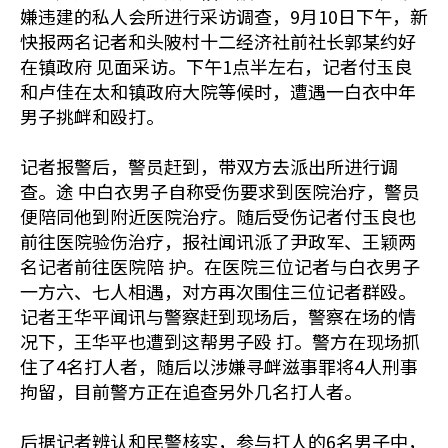
嫌违建的私人会所进行采访调查，9月10日下午，新
快报两名记者和头陂村十二经济社前社长郭某约好
在镇政府 见面采访。下午1点半左右，记者付玉良
和卢佳在太和镇政府大院等候时，遭遇一白衣中年
男子挑衅和殴打。
记者报警后，警员赶到，带双方去派出所进行调
查。途 中白衣男子自称受伤要求到医院治疗，警员
便陪同他到附近医院治疗。随后受伤记者付玉良也
前往医院验伤治疗，报社闻讯派了尹政军、王颖两
名记者前往医院陪 护。在医院三位记者与白衣男子
一方六、七人相遇，对方再次围住三位记者群殴。
记者王华平闻讯与警察赶到现场后，警察在场的情
况下，王华平也遭到这帮男子殴 打。警方在现场抓
住了4名打人者，随后以涉嫌寻衅滋事罪将4人刑事
拘留，目前警方正在追查另外几名打人者。
后据记者辨认和民警核实，参与打人的6名男子中，