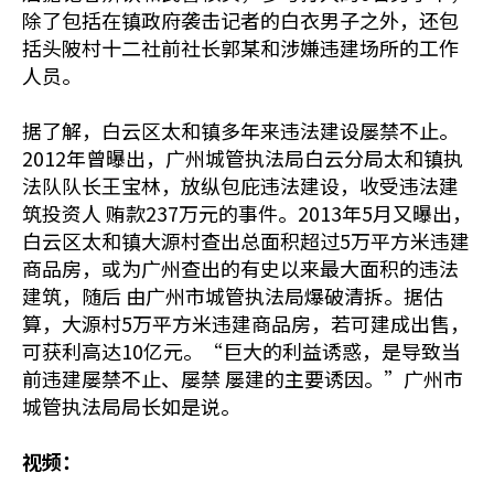
除了包括在镇政府袭击记者的白衣男子之外，还包
括头陂村十二社前社长郭某和涉嫌违建场所的工作
人员。
据了解，白云区太和镇多年来违法建设屡禁不止。
2012年曾曝出，广州城管执法局白云分局太和镇执
法队队长王宝林，放纵包庇违法建设，收受违法建
筑投资人 贿款237万元的事件。2013年5月又曝出，
白云区太和镇大源村查出总面积超过5万平方米违建
商品房，或为广州查出的有史以来最大面积的违法
建筑，随后 由广州市城管执法局爆破清拆。据估
算，大源村5万平方米违建商品房，若可建成出售，
可获利高达10亿元。“巨大的利益诱惑，是导致当
前违建屡禁不止、屡禁 屡建的主要诱因。”广州市
城管执法局局长如是说。
视频：