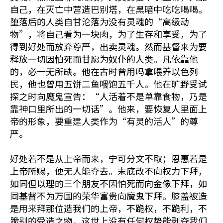
自己，在灭亡中营造巴别塔，在黑暗中吃吃喝喝。
堕落后的人类自甘沦落为没有灵魂的“高级动
物”，将自己看为一块肉，为了生存和享受，为了
得到好处而放弃尊严，出卖灵魂。然而基督来为要
释放一切因怕死而甘愿为奴仆的人类。凡依靠他
的，必一无所缺。他在古时曾用吗拿喂养以色列
民，他也曾用五饼二鱼喂饱五千人。他在旷野受试
探之时向魔鬼宣告：“人活着不是单靠食物，乃是
靠神口里所出的一切话”。他来，要恢复人里面上
帝的形象，要重建人类作为“有灵的活人”的尊
严。
好处若不是从上帝而来，宁可分文不取；恩惠若是
上帝所赐，便无人能夺去。末底改不向权力下拜，
如同但以理的三个朋友不因怕死而向金像下拜，如
同基督不为万国的荣华富贵向魔鬼下拜。膝盖被造
是用来拜那位造我们的上帝，不跪权，不跪利，不
跪别的受造之物，这世上没有任何权势能剥夺我们