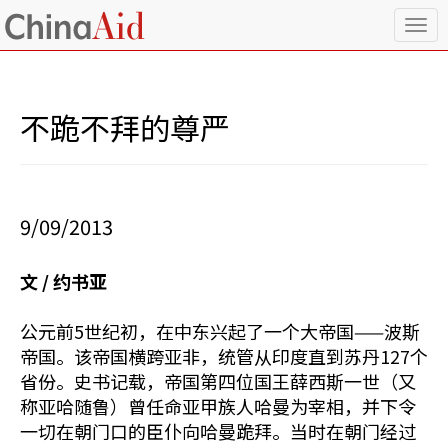
T
o
g
g
l
不跪不拜的尊严
e
n
a
v
i
9/09/2013
g
a
t
文 / 约书亚
i
o
n
公元前5世纪初，在中东兴起了一个大帝国——波斯
帝国。该帝国横跨亚非，统管从印度直到苏丹127个
省份。史书记载，帝国第四位国王薛西斯一世（又
称亚哈随鲁）曾任命亚甲族人哈曼为宰相，并下令
一切在朝门口的臣仆向哈曼跪拜。当时在朝门经过