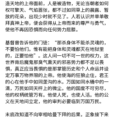
造天地的上帝面前，人是被造物，无论当朝者如何
权可擎天、气焰嚣张，都不过如同草上的晨露、暂
放的花朵，出现少时就不见了。人若认识并单单敬
拜真神上帝，便会获得从上帝而来的尊严与勇气，
使他不再因恐惧而向任何势力屈膝。
基督曾告诉他的门徒：“那杀身体不能杀灵魂的，
不要怕他们。惟有能把身体和灵魂都灭在地狱里
的，正要怕他”。这人间一切不可一世的权力，这
世界背后魔鬼那臭气熏天的邪恶势力都不足以畏
惧，真正应当畏惧的是那掌管历史和个人命运并设
定万事万物界限的上帝。他使海的狂狼止住，君王
的心在他手中如同垄沟的水。万国如同水桶中的一
滴，万民如同天枰上的微尘。他的国度不可穷尽，
他的权柄统管万有。他使人死，也使人活。他的公
义在天地间立定，他的审判必要临到万国万民。
末底改知道不向宰相哈曼下拜的后果，正象接下来