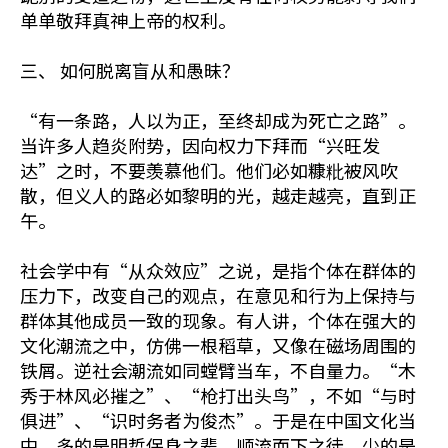
单单敬拜真神上帝的权利。
三、 如何脱离盲从和愚昧？
“有一条路，人以为正，至终却成为死亡之路”。
当许多人趋炎附势，因向权力下拜而“兴旺发
达”之时，不要羡慕他们。他们必如糠粃被风吹
散，但义人的路必如黎明的光，越走越亮，直到正
午。
社会学中有“从众效应”之说，是指个体在群体的
压力下，改变自己的观点，在意见和行为上保持与
群体其他成员一致的现象。有人讲，个体在强大的
文化潮流之中，仿佛一根稻草，又像在磁场周围的
铁屑。逆社会潮流如同螳臂当车，不自量力。“木
秀于林风必摧之”、“枪打出头鸟”，不如“与时
俱进”、“识时务者为俊杰”。于是在中国文化当
中，多的是明哲保身之辈，顺流而下之徒。少的是