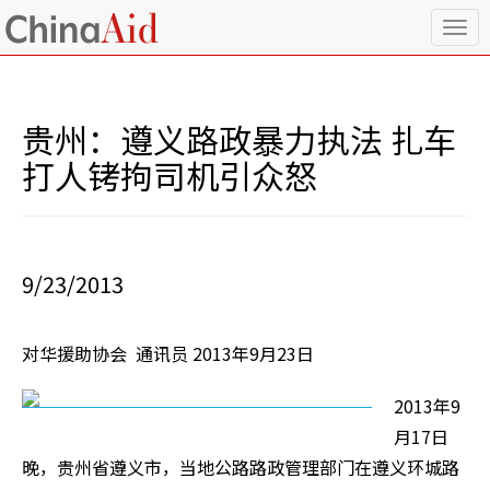
T
o
g
g
l
贵州：遵义路政暴力执法 扎车
e
n
打人铐拘司机引众怒
a
v
i
g
a
9/23/2013
t
i
o
对华援助协会 通讯员 2013年9月23日
n
2013年9
月17日
晚，贵州省遵义市，当地公路路政管理部门在遵义环城路