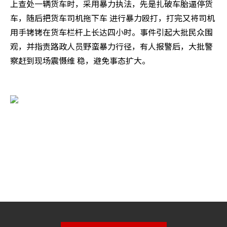
上查处一辆货车时，采用暴力执法，先是扎破车胎逼停货
车，随后把货车司机拖下车 进行暴力殴打，打完又将司机
用手铐铐在货车栏杆上长达四小时。事件引起大批民众围
观，并指责路政人员野蛮暴力行径，有人报警后，大批警
察赶到现场震慑维 稳，避免事态扩大。