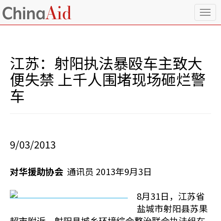
T
o
g
g
l
江苏：射阳执法暴殴车主致大
e
n
便失禁 上千人围堵现场砸烂警
a
车
v
i
g
a
t
i
9/03/2013
o
n
对华援助协会
通讯员 2013年9月3日
8月31日，江苏省
盐城市射阳县苏果
超市附近，射阳县城乡环境综合整治联合执法组在