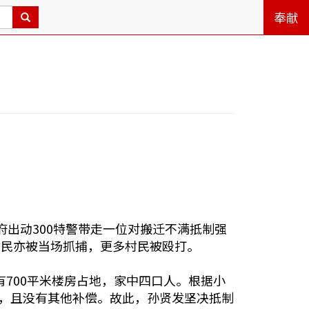
奉献
府出动300特警带走一位对搬迁不满抵制强
村民亦被当场抓捕，更多村民被殴打。
有700平米楼房占地，家中四口人。根据小
平米，且没有其他补偿。故此，孙贤发坚决抵制