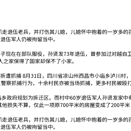
强行抓走退伍老兵，并打伤其儿媳，儿媳怀中抱着的一岁多
，退伍军人仍被拘留当中。
子现在在部队服役，孙贤发73年退伍，曾参加过对越自
人之家保得了国家却保不了小家。
拆遭抓捕 8月31日，四川省凉山州西昌市小庙乡泸川村，
拦警察抓捕行为，十余村民亦被当场抓捕，更多村民被殴
庙乡政府规划为拆迁区。而村中60岁退伍军人孙贤发家中
其他损失不算，仅此一项原700平米的房屋变成了200
强行抓走退伍老兵，并打伤其儿媳，儿媳怀中抱着的一岁多
，退伍军人仍被拘留当中。