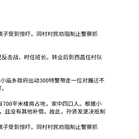
的孩子受到惊吓。同村村民劝阻制止警察抓
卫反击战，时任班长。转业后到西昌任村队
小庙乡政府出动300特警带走一位对搬迁不
打。
有700平米楼房占地，家中四口人。根据小
平米，且没有其他补偿。故此，孙贤发坚决抵制
的孩子受到惊吓。同村村民劝阻制止警察抓