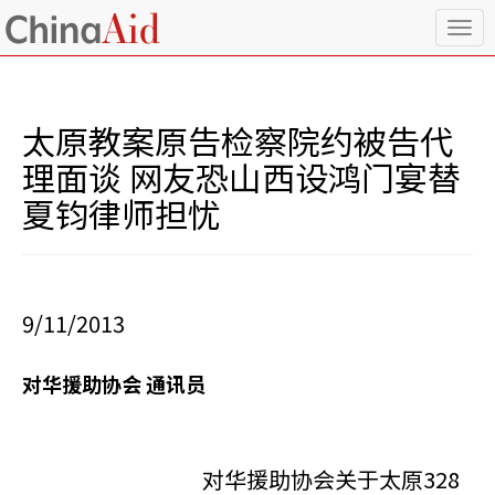
T
o
g
g
l
太原教案原告检察院约被告代
e
n
理面谈 网友恐山西设鸿门宴替
a
夏钧律师担忧
v
i
g
a
t
i
9/11/2013
o
n
对华援助协会 通讯员
对华援助协会关于太原328