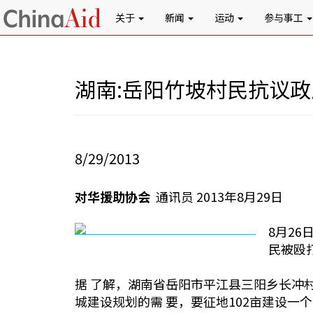
关于
新闻
运动
参与事工
湖南:岳阳竹坡村民抗议
8/29/2013
对华援助协会
通讯员 2013年8月29日
8月2
民被殴
据 了解，湖南省岳阳市平江县三阳乡长冲村
城建设规划的需 要，要征地102亩建设一