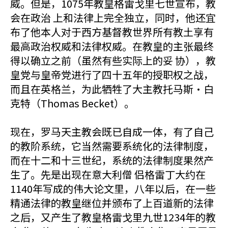
威。但是，1075年教皇格雷戈里七世宣布，教
会在政治 上和法律上完全独立，同时，他还宜
布了他本人对于西方基督教世界所有教土享有
最高政治权威和法律权威。在教皇的主张最终
得以确立之前（虽然有些实际上的妥 协），教
皇党与皇帝党进行了四十五年的授职权之战，
而且在英格兰，为此牺牲了大主教托马斯·白
克特（Thomas Becket）。
现在，罗马天主教会既已自成一体，有了自己
的教阶系统，它当然需要系统化的法律制度，
而在十二和十三世纪，系统的法律制度果然产
生了。先是出现在意大利僧 侣格雷丁大约在
1140年写成的伟大论文里，八年以后，在一些
精通法律的教皇继位并颁布了上百道新的法律
之后，又产生了教皇格雷戈里九世1234年的教