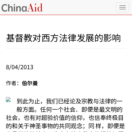
T
o
g
g
l
基督教对西方法律发展的影响
e
n
a
v
i
8/04/2013
g
a
t
作者：
伯尔曼
i
o
n
到此为止，我们已经论及宗教与法律的一
般方面。任何一个社会．即便是最文明的
社会，也有对超验价值的信仰，也信奉终极目
的和关于神圣事物的共同观念；同 样，即便是