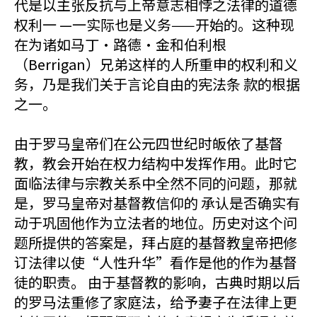
代是以主张反抗与上帝意志相悖之法律的道德
权利一 —一实际也是义务——开始的。这种现
在为诸如马丁·路德·金和伯利根
（Berrigan）兄弟这样的人所重申的权利和义
务，乃是我们关于言论自由的宪法条 款的根据
之一。
由于罗马皇帝们在公元四世纪时皈依了基督
教，教会开始在权力结构中发挥作用。此时它
面临法律与宗教关系中全然不同的问题，那就
是，罗马皇帝对基督教信仰的 承认是否确实有
动于巩固他作为立法者的地位。历史对这个问
题所提供的答案是，拜占庭的基督教皇帝把修
订法律以使“人性升华”看作是他的作为基督
徒的职责。 由于基督教的影响，古典时期以后
的罗马法重修了家庭法，给予妻子在法律上更