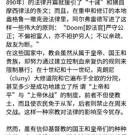
890年）的法律开篇就援引了“十诫”和摘自
摩西律法的条文；而且，在重申和修订的本地
盎格鲁一撤克逊法律里，阿尔弗雷德写进了这
样一些伟大的原则：“Doom[即法官]严守公
正；不偏袒富人，亦不袒护穷人；不以亲疏、
敌友为断。”
在这些国家中，教会虽然从属于皇帝、国王和
贵族，却努力通过建立控制血亲复仇的规则来
限制暴行；在十世纪和十一世纪，克朗尼
（cluny）大修道院和它遍布于全欧的分院，
甚至多少是成功地建立了所 谓“上帝和
平”与“上帝休战”的制度，前者不但使教
土，而且使农民免于从军，后者则禁止在周末
交战。这样一种宗教对法律的影响至今犹存。
然而，虽有信仰基督教的国王和皇帝们的种种