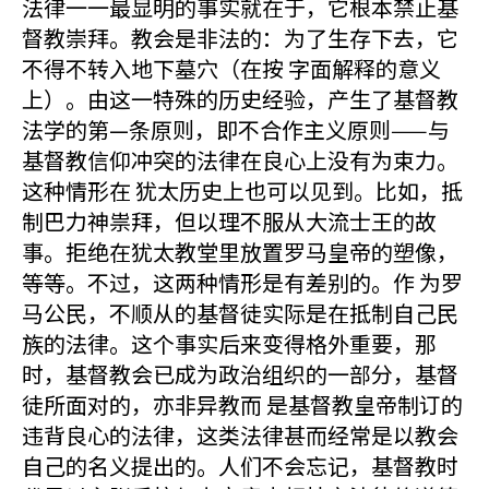
法律一一最显明的事实就在于，它根本禁止基
督教崇拜。教会是非法的：为了生存下去，它
不得不转入地下墓穴（在按 字面解释的意义
上）。由这一特殊的历史经验，产生了基督教
法学的第—条原则，即不合作主义原则——与
基督教信仰冲突的法律在良心上没有为束力。
这种情形在 犹太历史上也可以见到。比如，抵
制巴力神祟拜，但以理不服从大流士王的故
事。拒绝在犹太教堂里放置罗马皇帝的塑像，
等等。不过，这两种情形是有差别的。作 为罗
马公民，不顺从的基督徒实际是在抵制自己民
族的法律。这个事实后来变得格外重要，那
时，基督教会已成为政治组织的一部分，基督
徒所面对的，亦非异教而 是基督教皇帝制订的
违背良心的法律，这类法律甚而经常是以教会
自己的名义提出的。人们不会忘记，基督教时