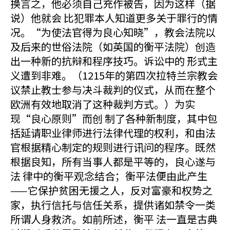
换言之，他必须自己充作被告，因为这样（据
说）他就会 比犯罪本人知道更多关于罪行的情
况。“为使法官得为良心知晓”，教会法院以
及后来的世俗法院（如英国的衡平法院）创造
出一种新的抗辩和程序技巧。诉讼中的 形式主
义遭到非难。（1215年的第四次拉特兰宗教会
议禁止教士参与决斗裁判的仪式，从而在整个
欧洲有效地取消了这种裁判方式。）为实
现“良心原则”而创 制了各种新制度，其中包
括延请职业律师进行法律代理的权利，和由法
官根据精心制定的规则进行讯问的程序。既然
根据良知，所有当事人都是平等的，良心遂与
法 律中的衡平观念结合；衡平法便由此产生
——它保护贫困无援之人，反对富豪和权势之
家，执行信托与信任关系，提供诸如禁令一类
所谓人身救济。如前所述，衡平 法一直是古典