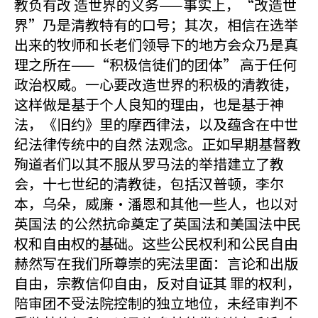
教负有改 造世界的义务——事实上，“改造世
界”乃是清教特有的口号；其次，相信在选举
出来的牧师和长老们领导下的地方会众乃是真
理之所在——“积极信徒们的团体” 高于任何
政治权威。一心要改造世界的积极的清教徒，
这样做是基于个人良知的理由，也是基于神
法，《旧约》里的摩西律法，以及蕴含在中世
纪法律传统中的自然 法观念。正如早期基督教
殉道者们以其不服从罗马法的举措建立了教
会，十七世纪的清教徒，包括汉普顿，李尔
本，乌朵，威廉·潘恩和其他一些人，也以对
英国法 的公然抗命奠定了英国法和美国法中民
权和自由权的基础。这些公民权利和公民自由
赫然写在我们所尊崇的宪法里面：言论和出版
自由，宗教信仰自由，反对自证其 罪的权利，
陪审团不受法院控制的独立地位，未经审判不