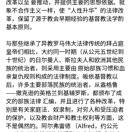
改革以至 要推动，并提供主要的思想依据。就
象不合作主义一样，使“人性升华”的法律改
革，保留了源于教会早期经验的基督教法学酌
基本原则。
与那些继承了异教罗马伟大法律传统的拜占庭
皇帝们相比，大约同一时期（从公元五世纪到
十世纪）的日尔曼人、斯拉夫人和欧洲其他民
族的统治者，则采用主要由 原始部族习惯和血
亲复仇规则构成的法律制度。皈依基督教以
后，许多主要部落民族的统治者，从盎格鲁
——撤克逊的英格兰到基辅罗斯，都颁布了成
文的部族法律 汇编，并且进行了各种改革，特
别是有关家庭法．奴隶制，对穷人和受压迫者
的保护，以及教会财产和教士权利等方面，这
不是偶然的。阿尔弗雷德 （Alfred，约公元