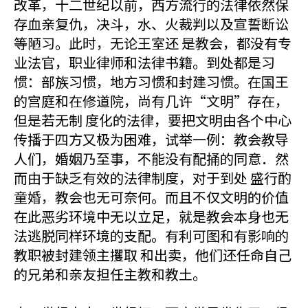
改革，十二世纪以前，西方流行的法律依然保
存血亲复仇，决斗，水、火裁判以及宣誓断讼
等陋习。此时，无论王室还 是教会，都没有专
业法官，职业律师和法律书籍。到处都是习
惯：部族习惯，地方习惯和封建习惯。在国王
的宫庭和在修道院，尚有几许“文明”存在，
但是若无制 度化的法律，要把文明由各个中心
传播于四方又极为困难，试举一例：教会教导
人们，婚姻乃至事，不能没有配捅的同意．然
而由于缺乏有效的法律制度，对于到处 盛行酌
童婚，教会也无可奈何。而且不仅文明的价值
在此恶劣环境中无以立足，就是教会本身也无
法逃脱同样环境的支配。有利可图和有影响的
教职被封建领主攫取 和出卖，他们还任命自己
的兄弟和亲友担任主教和教土。