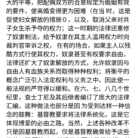
大的平等，把配偶双方的合意规定为婚姻有效
的要件，使离婚变得更为困难（在当 时，这是
促使妇女解放的措施０，以及，取消父亲对共
子女生杀予夺的权力；这一时期的法律还重修
了奴隶制法，给予奴隶在其主人滥用权力时向
裁判官审诉之权， 在有的场合，如果主人以残
酷方式行使其权力，奴隶甚至有权要求自由，
法律还扩大了奴隶解放的方式，允许奴隶因与
自由人有血族关系而取得种种权利；将衡平的
概念广泛引入法定权利与义务之中，因此使一
般法规的严苛得以缓和。在六、七、八几个世
纪里，查士丁尼及其后继者编订了庞大的法律
汇编，这种做法也部分是因 为受到达样一种信
念的鼓舞：基督教要求将法律系统化，这是它
体现博爱的必由之路。当然，上述各种改革不
只是因基督教而起，仅是基督教确曾给予这些