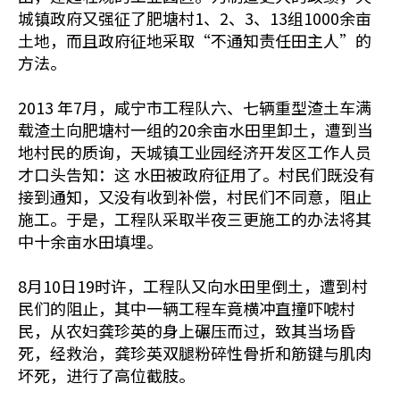
城镇政府又强征了肥塘村1、2、3、13组1000余亩
土地，而且政府征地采取“不通知责任田主人”的
方法。
2013 年7月，咸宁市工程队六、七辆重型渣土车满
载渣土向肥塘村一组的20余亩水田里卸土，遭到当
地村民的质询，天城镇工业园经济开发区工作人员
才口头告知：这 水田被政府征用了。村民们既没有
接到通知，又没有收到补偿，村民们不同意，阻止
施工。于是，工程队采取半夜三更施工的办法将其
中十余亩水田填埋。
8月10日19时许，工程队又向水田里倒土，遭到村
民们的阻止，其中一辆工程车竟横冲直撞吓唬村
民，从农妇龚珍英的身上碾压而过，致其当场昏
死，经救治，龚珍英双腿粉碎性骨折和筋键与肌肉
坏死，进行了高位截肢。