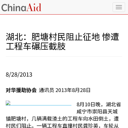
T
o
g
g
l
湖北：肥塘村民阻止征地 惨遭
e
n
工程车碾压截肢
a
v
i
g
a
8/28/2013
t
i
o
对华援助协会
通讯员 2013年8月28日
n
8月10日晚，湖北省
咸宁市崇阳县天城
镇肥塘村，几辆满载渣土的工程车向水田倒土，遭
村民们阻止。一辆工程车直撞村民龚珍英，车轮从