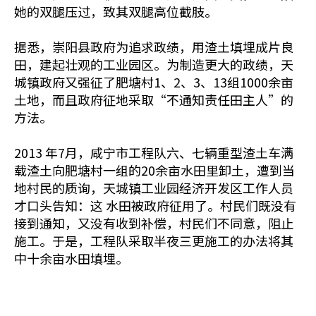
她的双腿压过，致其双腿高位截肢。
据悉，崇阳县政府为追求政绩，用渣土填埋成片良
田，建起壮观的工业园区。为制造更大的政绩，天
城镇政府又强征了肥塘村1、2、3、13组1000余亩
土地，而且政府征地采取“不通知责任田主人”的
方法。
2013 年7月，咸宁市工程队六、七辆重型渣土车满
载渣土向肥塘村一组的20余亩水田里卸土，遭到当
地村民的质询，天城镇工业园经济开发区工作人员
才口头告知：这 水田被政府征用了。村民们既没有
接到通知，又没有收到补偿，村民们不同意，阻止
施工。于是，工程队采取半夜三更施工的办法将其
中十余亩水田填埋。