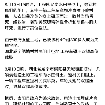
8月10日19时许，工程队又向水田里倒土，遭到村
民们的阻止，其中一辆工程车竟横冲直撞吓唬村
民，从农妇龚珍英的身上碾压而过，致其当场昏
死，经救治，龚珍英双腿粉碎性骨折和筋键与肌肉
坏死，进行了高位截肢。
由于政府强征土地，已使该村4个组800多人成为失
地农民。
湖北咸宁肥塘村村民阻止征地 工程车碾压双腿高位
截肢
8月10日晚，湖北省咸宁市崇阳县天城镇肥塘村，几
辆满载渣土的工程车向水田倒土，遭村民们阻止。
一辆工程车直撞村民龚珍英，车轮从她的双腿压
过，致其双腿高位截肢。
据悉，崇阳县政府为追求政绩，用渣土填埋成片良
田，建起壮观的工业园区。为制造更大的政绩，天