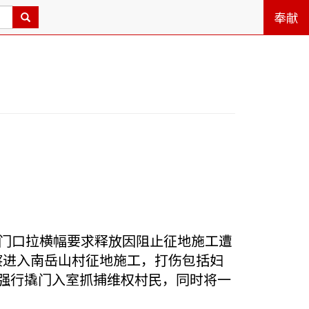
奉献
政府门口拉横幅要求释放因阻止征地施工遭
察进入南岳山村征地施工，打伤包括妇
村强行撬门入室抓捕维权村民，同时将一