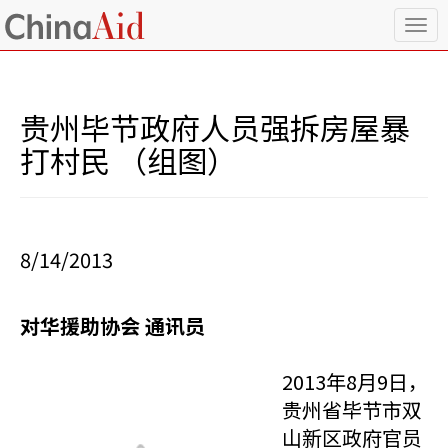
T
o
g
g
l
贵州毕节政府人员强拆房屋暴
e
n
打村民 （组图）
a
v
i
g
a
8/14/2013
t
i
o
对华援助协会 通讯员
n
2013年8月9日，
贵州省毕节市双
山新区政府官员