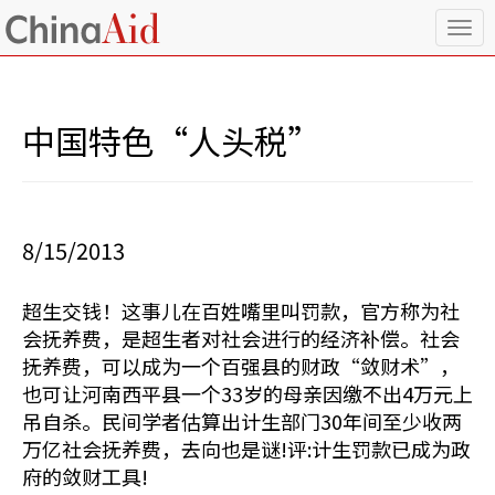
T
o
g
g
l
中国特色“人头税”
e
n
a
v
i
8/15/2013
g
a
t
超生交钱！这事儿在百姓嘴里叫罚款，官方称为社
i
会抚养费，是超生者对社会进行的经济补偿。社会
o
n
抚养费，可以成为一个百强县的财政“敛财术”，
也可让河南西平县一个33岁的母亲因缴不出4万元上
吊自杀。民间学者估算出计生部门30年间至少收两
万亿社会抚养费，去向也是谜!评:计生罚款已成为政
府的敛财工具!