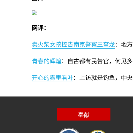
网评：
卖火柴女孩控告南京警察王奎龙
：地方
青春的辉煌
：自古都有民告官，何见多
开心的雾里看叶
：上访就是钓鱼，中央
奉献