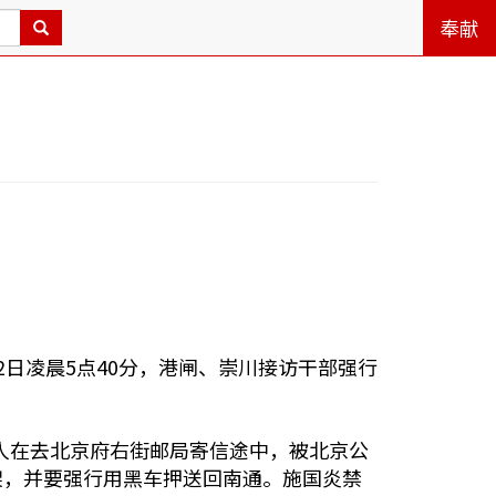
奉献
日凌晨5点40分，港闸、崇川接访干部强行
人在去北京府右街邮局寄信途中，被北京公
绑架，并要强行用黑车押送回南通。施国炎禁