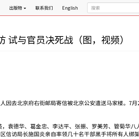
出版物
联系我们
English
访 试与官员决死战（图，视频）
八人因去北京府右街邮局寄信被北京公安遣送马家楼。7月2
莲英，袁德华、葛金忠、李达平、张振、罗美芳、管菊华八
，港闸区信访局长施国炎亲自率领几十名干部黑手将所有人