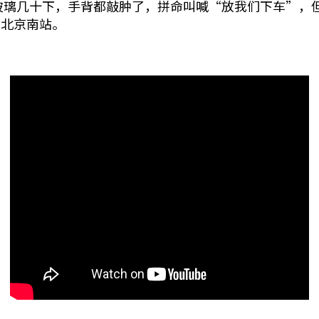
玻璃几十下，手背都敲肿了，拼命叫喊“放我们下车”，
去北京南站。