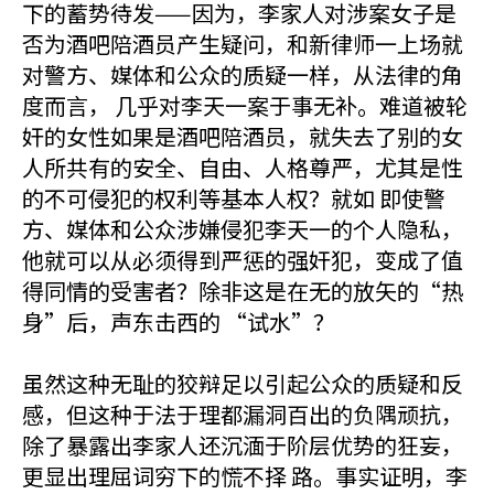
下的蓄势待发——因为，李家人对涉案女子是
否为酒吧陪酒员产生疑问，和新律师一上场就
对警方、媒体和公众的质疑一样，从法律的角
度而言， 几乎对李天一案于事无补。难道被轮
奸的女性如果是酒吧陪酒员，就失去了别的女
人所共有的安全、自由、人格尊严，尤其是性
的不可侵犯的权利等基本人权？就如 即使警
方、媒体和公众涉嫌侵犯李天一的个人隐私，
他就可以从必须得到严惩的强奸犯，变成了值
得同情的受害者？除非这是在无的放矢的“热
身”后，声东击西的 “试水”？
虽然这种无耻的狡辩足以引起公众的质疑和反
感，但这种于法于理都漏洞百出的负隅顽抗，
除了暴露出李家人还沉湎于阶层优势的狂妄，
更显出理屈词穷下的慌不择 路。事实证明，李