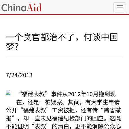
T
o
g
g
l
一个贪官都治不了，何谈中国
e
n
梦？
a
v
i
g
a
7/24/2013
t
i
o
“福建表叔”事件从2012年10月拖到现
n
在，还是一桩疑案。其间，有大学生申请
公开“福建表叔”工资被拒，还有传“跨省撤
报”，却一直未见福建纪检部门的回应。这既
不能证明“表叔”的清白，更不能消除公众心