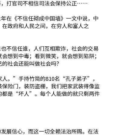
药，打官司不相信司法会保持公正……
永年在《不信任砌成中国墙》一文中说，中
，在政府和人民之间，在穷人和富人之
谁也不信任谁，人们互相欺诈，社会的交易
就会想到中毒；看到微笑，就会想到陷阱；
己的社会还能叫做社会吗？
人。”手持竹简的810名“孔子弟子”，
装保险门，装防盗栅，我们把家武装得像监
的都是“坏人”。每个人能做的就只剩两件
的发展信心，而这一切全赖法治所赐。在法