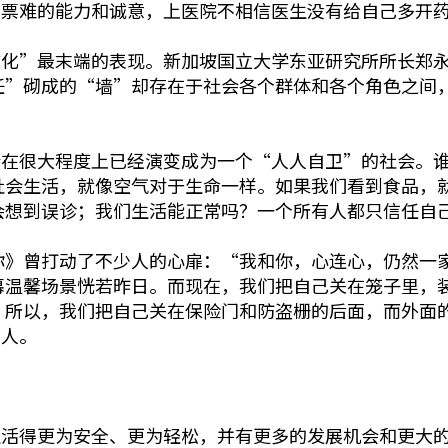
买票难的能力和诚意，上医院不相信医生没有给自己多开
文化”最末端的表现。新加坡国立大学东亚研究所所长郑
任”砌成的“墙”却存在于社会各个群体和各个角色之间
会在很大程度上已经演变成为一个“人人自卫”的社会。
社会生活，就像空气对于生命一样。如果我们看到食品，
会想到误诊；我们生活能正常吗？一个所有人都只信任自
和你》曾打动了不少人的心扉：“我和你，心连心，仍然一家
幕温馨场景恍若昨日。而现在，我们把自己关在笼子里，
。所以，我们把自己关在保险门和防盗栅的后面，而外面
别人。
生活得更为安全、更为轻松，并有更多的发展机会和更大