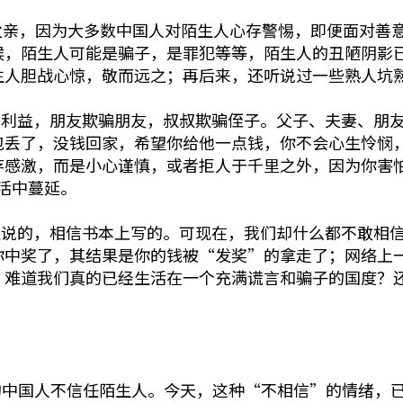
父亲，因为大多数中国人对陌生人心存警惕，即便面对善
候，陌生人可能是骗子，是罪犯等等，陌生人的丑陋阴影
生人胆战心惊，敬而远之；再后来，还听说过一些熟人坑
的利益，朋友欺骗朋友，叔叔欺骗侄子。父子、夫妻、朋
包丢了，没钱回家，希望你给他一点钱，你不会心生怜悯
存感激，而是小心谨慎，或者拒人于千里之外，因为你害
活中蔓延。
里说的，相信书本上写的。可现在，我们却什么都不敢相
你中奖了，其结果是你的钱被“发奖”的拿走了；网络上
？难道我们真的已经生活在一个充满谎言和骗子的国度？
的中国人不信任陌生人。今天，这种“不相信”的情绪，