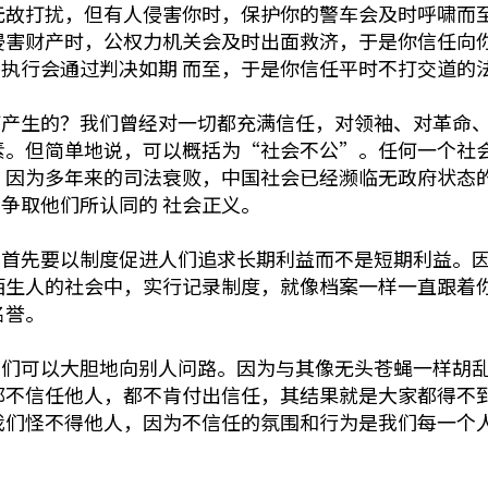
无故打扰，但有人侵害你时，保护你的警车会及时呼啸而
侵害财产时，公权力机关会及时出面救济，于是你信任向
执行会通过判决如期 而至，于是你信任平时不打交道的
何产生的？我们曾经对一切都充满信任，对领袖、对革命
素。但简单地说，可以概括为“社会不公”。任何一个社
，因为多年来的司法衰败，中国社会已经濒临无政府状态
争取他们所认同的 社会正义。
，首先要以制度促进人们追求长期利益而不是短期利益。
陌生人的社会中，实行记录制度，就像档案一样一直跟着
名誉。
我们可以大胆地向别人问路。因为与其像无头苍蝇一样胡
都不信任他人，都不肯付出信任，其结果就是大家都得不
我们怪不得他人，因为不信任的氛围和行为是我们每一个