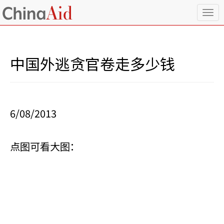
T
o
g
g
l
中国外逃贪官卷走多少钱
e
n
a
v
i
6/08/2013
g
a
t
i
点图可看大图：
o
n