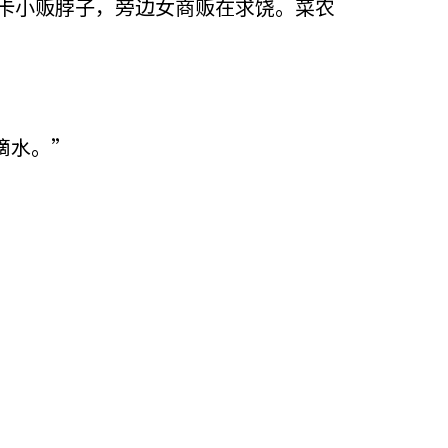
卡小贩脖子，旁边女商贩在求饶。菜农
滴水。”