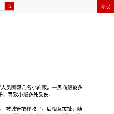
奉献
管人员围殴几名小商贩。一男商贩被多
子，导致小贩多处受伤。
卖菜，被城管把秤收了，后相互拉扯，随