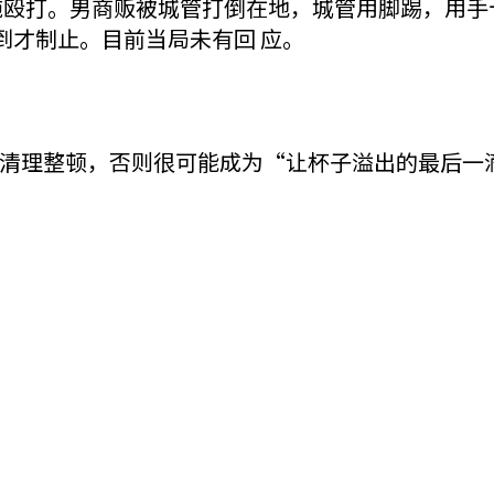
施殴打。男商贩被城管打倒在地，城管用脚踢，用手
到才制止。目前当局未有回 应。
清理整顿，否则很可能成为“让杯子溢出的最后一