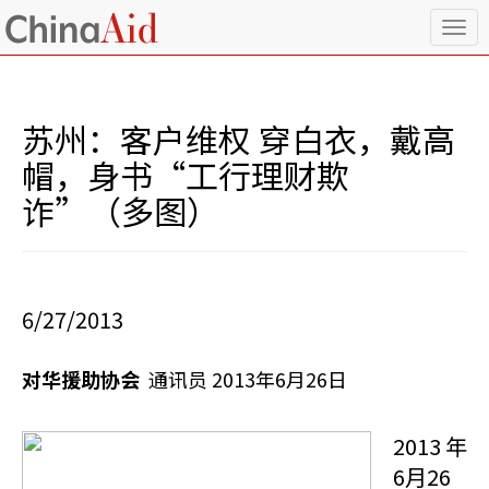
T
o
g
g
l
苏州：客户维权 穿白衣，戴高
e
n
帽，身书“工行理财欺
a
诈”（多图）
v
i
g
a
t
i
6/27/2013
o
n
对华援助协会
通讯员 2013年6月26日
2013 年
6月26