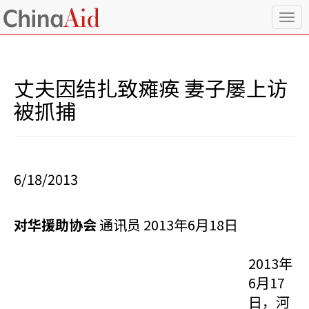
T
o
g
g
l
丈夫因结扎致瘫痪 妻子屡上访
e
n
被抓捕
a
v
i
g
a
6/18/2013
t
i
o
对华援助协会
通讯员 2013年6月18日
n
2013年
6月17
日，河