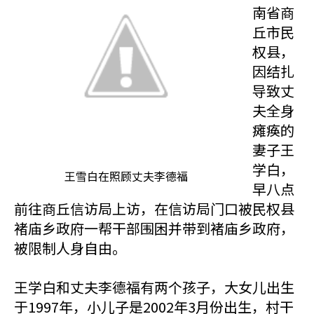
南省商
丘市民
权县，
因结扎
导致丈
夫全身
瘫痪的
妻子王
学白，
王雪白在照顾丈夫李德福
早八点
前往商丘信访局上访，在信访局门口被民权县
褚庙乡政府一帮干部围困并带到褚庙乡政府，
被限制人身自由。
王学白和丈夫李德福有两个孩子，大女儿出生
于1997年，小儿子是2002年3月份出生，村干