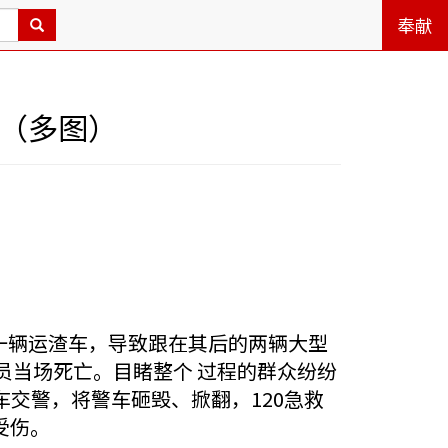
奉献
车（多图）
截一辆运渣车，导致跟在其后的两辆大型
员当场死亡。目睹整个 过程的群众纷纷
交警，将警车砸毁、掀翻，120急救
受伤。