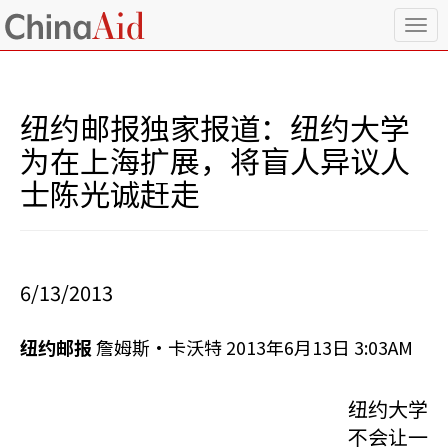
T
o
g
g
l
纽约邮报独家报道：纽约大学
e
n
为在上海扩展，将盲人异议人
a
士陈光诚赶走
v
i
g
a
t
i
6/13/2013
o
n
纽约邮报
詹姆斯·卡沃特 2013年6月13日 3:03AM
纽约大学
不会让一