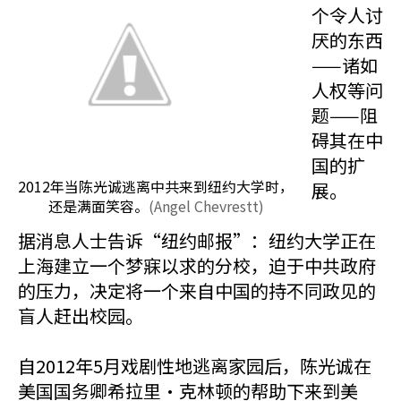
个令人讨
厌的东西
——诸如
人权等问
题——阻
碍其在中
国的扩
2012年当陈光诚逃离中共来到纽约大学时，
展。
还是满面笑容。
(Angel Chevrestt)
据消息人士告诉“纽约邮报”：纽约大学正在
上海建立一个梦寐以求的分校，迫于中共政府
的压力，决定将一个来自中国的持不同政见的
盲人赶出校园。
自2012年5月戏剧性地逃离家园后，陈光诚在
美国国务卿希拉里·克林顿的帮助下来到美