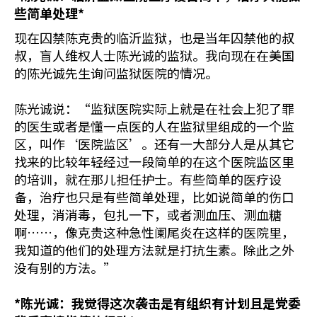
些简单处理
*
现在囚禁陈克贵的临沂监狱，也是当年囚禁他的叔
叔，盲人维权人士陈光诚的监狱。我向现在在美国
的陈光诚先生询问监狱医院的情况。
陈光诚说：“监狱医院实际上就是在社会上犯了罪
的医生或者是懂一点医的人在监狱里组成的一个监
区，叫作‘医院监区’。还有一大部分人是从其它
找来的比较年轻经过一段简单的在这个医院监区里
的培训，就在那儿担任护士。有些简单的医疗设
备，治疗也只是有些简单处理，比如说简单的伤口
处理，消消毒，包扎一下，或者测血压、测血糖
啊……，像克贵这种急性阑尾炎在这样的医院里，
我知道的他们的处理方法就是打抗生素。除此之外
没有别的方法。”
*
陈光诚：我觉得这次袭击是有组织有计划且是党委