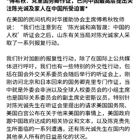
*
傅希秋：
克里国务卿作证，已向中国最高层提出关
注陈光诚及家人在中国所受迫害
*
在美国的民间机构对华援助协会主席傅希秋牧师
说：“我们也注意到在‘陈光诚和高智晟：中国的
人权’听证会之后，山东有关当局对陈光诚家人采
取了一系列报复行动。
我们针对加剧的报复性行动，除了在国际上公共媒
体进行呼吁，我们也有一些特别的外交性行动，包
括在国会外交关系委员会随后举行的听证会上，刚
刚访问北京和日本回来的国务卿克里专门作证，当
中就是外委会非洲以及全球人权委员会的小组主席
也是国际关系委员会的副主席史密斯议员，特别针
对陈光诚先生在听证会里提出的请求美国国务院、
美国白宫公布在关于他来美国的事情上，美国政府
跟中国政府达成的相关协议和文本，以及陈克贵先
生所面临的一系列遭遇，还有陈光诚先生在国内的
其他亲人所有的日益恶化的状况。