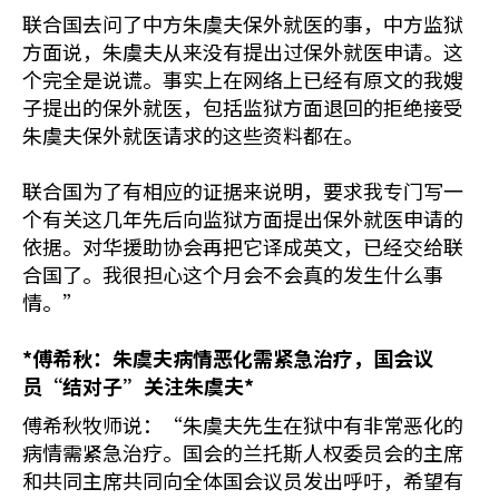
联合国去问了中方朱虞夫保外就医的事，中方监狱
方面说，朱虞夫从来没有提出过保外就医申请。这
个完全是说谎。事实上在网络上已经有原文的我嫂
子提出的保外就医，包括监狱方面退回的拒绝接受
朱虞夫保外就医请求的这些资料都在。
联合国为了有相应的证据来说明，要求我专门写一
个有关这几年先后向监狱方面提出保外就医申请的
依据。对华援助协会再把它译成英文，已经交给联
合国了。我很担心这个月会不会真的发生什么事
情。”
*
傅希秋：朱虞夫病情恶化需紧急治疗，国会议
员“结对子”关注朱虞夫
*
傅希秋牧师说：“朱虞夫先生在狱中有非常恶化的
病情需紧急治疗。国会的兰托斯人权委员会的主席
和共同主席共同向全体国会议员发出呼吁，希望有