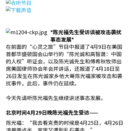
*
陈光福先生受访谈被攻击袭扰
事态发展
*
在前面的“心灵之旅”节目中报道了4月9日在美国
首都华盛顿国会山举行的“陈光诚和高智晟：中国
的人权”听证会，以及陈光诚先生和傅希秋牧师出
席美国律师协会年会并讲话，还报道了4月18日至
26日发生在陈光诚家乡他大哥陈光福家被攻击和袭
扰事件。此后，事件仍在延续。
今天先请听陈光福先生继续讲述事态发展。
北京时间
4
月
29
日晚陈光福先生受访——
陈光福：“我去看克贵的时候是4月25日，4月26日
凌晨两点半，家里又遭到乱石袭击。”