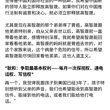
觉得是中国对国际社会的一种挑衅。我希望中国新
的领导人能立即释放高智晟。如果你们对在中国推
行法制有诚意和决心，就必须立即释放高智晟。
尤其是现在高智晟的那个弟弟得了胃癌，高智晟跟
他弟弟特别亲，自从父亲去世以后，高智晟就一直
带着他弟弟，感情特别深厚。我就希望高智晟能回
家看看他弟弟。高智晟的妈妈就是胃癌去世的，对
这个家族来说，这个病是个危险的信号，所以希望
高智晟能尽快回家看他弟弟，这也人道主义。
*
耿和：争取最基本权利——每月一次探视权、通电
话权、写信权*
再一个，我觉得我跟孩子到美国已经3年了，孩子特
别想听到父亲的声音，我们也希望能收到高智晟的
信件，能接到他的电话，或者我们能给他打电
话。”