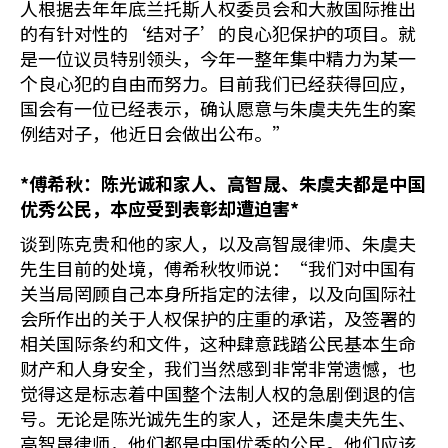
人根据去年年底兰托斯人权委员会和大赦国际推出
的有针对性的‘结对子’的良心犯保护的项目。就
是一位议员特别领头，今年一整年集中精力为某一
个良心犯的自由而努力。目前我们已经获得回应，
国会有一位已经表示，确认愿意与朱虞夫先生的案
例结对子，他近日会做出公布。”
*
傅希秋：陈光诚和家人、高智晟、朱虞夫都是中国
优秀公民，本应受到表彰却遭迫害
*
谈到陈克贵和他的家人，以及高智晟律师、朱虞夫
先生目前的处境，傅希秋牧师说：“我们对中国有
关当局罔顾自己本身所指定的法律，以及向国际社
会所作出的关于人权保护的庄重的承诺，及签署的
相关国际条约和文件，这种肆意践踏公民基本生命
财产和人身安全，我们当然感到非常非常遗憾，也
觉得这是标志着中国整个法制人权的急剧倒退的信
号。无论是陈光诚先生的家人，还是朱虞夫先生、
高智晟律师，他们都是中国优秀的公民。他们应该