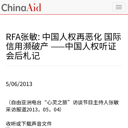
T
o
g
g
l
RFA张敏: 中国人权再恶化 国际
e
n
信用濒破产 ——中国人权听证
a
会后札记
v
i
g
a
t
i
5/06/2013
o
n
（自由亚洲电台“心灵之旅”访谈节目主持人张敏
采访报道2013，05，04）
收听或下载声音文件