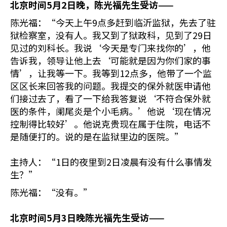
北京时间
5
月
2
日晚，陈光福先生受访——
陈光福：“今天上午9点多赶到临沂监狱，先去了驻
狱检察室，没有人。我又到了狱政科，见到了29日
见过的刘科长。我说‘今天是专门来找你的’，他
告诉我，领导让他上去‘可能就是因为你们家的事
情’，让我等一下。我等到12点多，他带了一个监
区区长来回答我的问题。我提交的保外就医申请他
们接过去了，看了一下给我答复说‘不符合保外就
医的条件，阑尾炎是个小毛病。’他说‘现在情况
控制得比较好’。他说克贵现在属于住院，电话不
是随便打的。说的是在监狱里边的医院。”
主持人：“1日的夜里到2日凌晨有没有什么事情发
生？”
陈光福：“没有。”
北京时间
5
月
3
日晚陈光福先生受访——