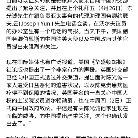
目前可以证实的就是骆家辉大使亲自向中国外交部
提出了紧急关注，并且在上个礼拜五（4月26日）陈
光诚先生在跟负责亚太事务的代理助理国务卿约瑟
夫.云(Joseph Yun ) 先生电话会谈，在沃尔夫议员
的办公室里有一个电话的简报。当天下午，美国副
国务卿伯恩斯向中国驻美大使以及中国政府其他官
员提出来强烈的关注。
现在国际媒体也有广泛报道。美国《华盛顿邮报》
社论版也提出了一个非常有力的声援。英国外交部
已经向中国正式透过外交渠道，提出面对陈光诚一
家人遭受日益恶化的迫害状况，以及陈克贵患病医
疗得不到保障的情况，英国著名的一直关心中国人
权的上议院议员道尔顿勋爵，也在本周四（2日）正
式向中国政府致函，书信是有关陈光诚他家里现在
面临的威胁，向中国提出严重关注，这个也确认发
出去了。”