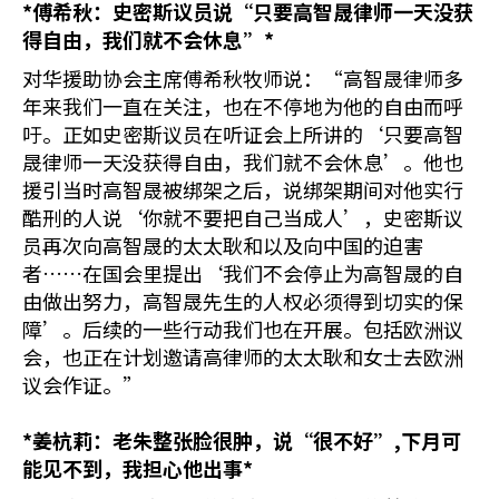
*
傅希秋：史密斯议员说“只要高智晟律师一天没获
得自由，我们就不会休息”*
对华援助协会主席傅希秋牧师说：“高智晟律师多
年来我们一直在关注，也在不停地为他的自由而呼
吁。正如史密斯议员在听证会上所讲的‘只要高智
晟律师一天没获得自由，我们就不会休息’。他也
援引当时高智晟被绑架之后，说绑架期间对他实行
酷刑的人说‘你就不要把自己当成人’，史密斯议
员再次向高智晟的太太耿和以及向中国的迫害
者……在国会里提出‘我们不会停止为高智晟的自
由做出努力，高智晟先生的人权必须得到切实的保
障’。后续的一些行动我们也在开展。包括欧洲议
会，也正在计划邀请高律师的太太耿和女士去欧洲
议会作证。”
*
姜杭莉：老朱整张脸很肿，说“很不好”,下月可
能见不到，我担心他出事*