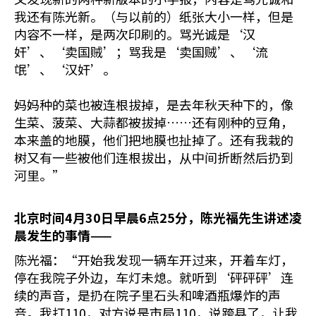
我还有陈光新。（与以前的）纸张大小一样，但是
内容不一样，是两次印刷的。骂光诚是‘汉
奸’、‘卖国贼’；骂我是‘卖国贼’、‘流
氓’、‘汉奸’。
妈妈种的菜也被连根拔掉，是去年秋天种下的，像
生菜、菠菜、大蒜都被拔掉……还有刚种的豆角，
本来盖的地膜，他们把地膜也扯掉了。还有我栽的
树又有一些被他们连根拔出，从中间折断然后扔到
河里。”
北京时间4
月30
日早晨6
点25
分，陈光福先生讲述凌
晨发生的事情——
陈光福：“开始我发现一辆车开过来，开着车灯，
停在我院子外边，车灯未熄。就听到‘砰砰砰’连
续的声音，是扔在院子里石头和啤酒瓶爆炸的声
音。我打110，对方说是市局110，说跨县了，让我