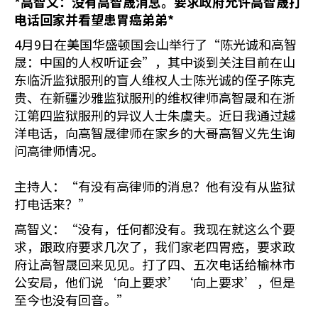
*
高智义：没有高智晟消息。要求政府允许高智晟打
电话回家并看望患胃癌弟弟*
4月9日在美国华盛顿国会山举行了“陈光诚和高智
晟：中国的人权听证会”，其中谈到关注目前在山
东临沂监狱服刑的盲人维权人士陈光诚的侄子陈克
贵、在新疆沙雅监狱服刑的维权律师高智晟和在浙
江第四监狱服刑的异议人士朱虞夫。近日我通过越
洋电话，向高智晟律师在家乡的大哥高智义先生询
问高律师情况。
主持人：“有没有高律师的消息？他有没有从监狱
打电话来？”
高智义：“没有，任何都没有。我现在就这么个要
求，跟政府要求几次了，我们家老四胃癌，要求政
府让高智晟回来见见。打了四、五次电话给榆林市
公安局，他们说‘向上要求’‘向上要求’，但是
至今也没有回音。”