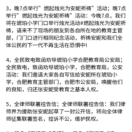
3，晚7点举行”燃起烛光为安妮祈祷”活动；晚7点
举行”燃起烛光为安妮祈祷”活动：今晚7点，我们
将在琥珀小学门口举行烛光活动#燃起烛光为安妮祈
祷，请来不了现场的朋友到各自所在地的教育主管
部，门门口进行相同纪念活动，祈祷安妮和我们全
体公民的下一代不再生活在恐惧中!
4，全民致电致函劝导琥珀小学合肥教育局公安局；
全民致电，致函劝导琥珀小学，合肥教育局，公安
活动：我们邀请大家各自写信给安妮所在琥珀小
学，合肥教育主管部门，合肥市公安局，唤醒他们
的良知，归还张安妮受教育之基本人权。
5，全律师联署控告信；全律师联署控告信：我们律
师界为援助张安妮起草了一封公开信，将向全体律
师征集联署签名，控诉不公，维护民权。