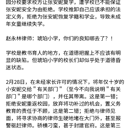
园分校要求校方让张安妮复学，遭学校已不能保证
张安妮安全为由拒绝。学校推卸自己应该承担的法
定义务，拒绝为张安妮恢复学籍和学业，导致未成
年女童继续失学。
赵永林律师：琥珀小学，你们的良知哪去了？！
学校是教书育人的地方，在道德把握上不应该有明
显的缺陷。但琥珀小学的校长们却似乎处于道德昏
迷状态。
2月28日，在未经家长许可的情况下，将年仅十岁的
小安妮交给＂有关部门＂（至今不向我说明＂有关
部门＂是哪个部门），并任其带离。这是第一错；
拒绝安妮重返校园，放弃将功补过的机会，置义务
教育的责任于不顾，这是第二错；拒绝与律师见
面，将寻求协商的律师生硬地堵在大门外，甚至报
警驱赶律师。骄横刁蛮，甚于封建官府。这是第三