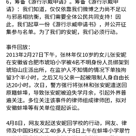
6，筹备《游行示威申请》。筹备《游行示威申
请》：我们知道，仅仅依靠我们微博之力尚不足以
与邪恶相抗衡，我们需要全体公民共同支持！因
此，我们起草一份《游行示威申请书》，并公开征
集参与名单。为了我们的安妮，我们必须行动。
事件回放：
2013年2月27日下午，张林年仅10岁的女儿张安妮
在安徽省合肥市琥珀小学被4名不明身份人员绑架到
琥珀山庄派出所，在监护人不知情的情况下单独拘
留3个半小时，之后又与父亲一起被限制人身自由长
达20小时。次日，警方强行将张林和张安妮遣送回
原籍蚌埠，导致张安妮被迫失学月余，引起外界普
遍关注。多位关注该事件的律师组成律师团，拟对
安徽蚌埠等有关单位提起诉讼。
4月8日，网友发起送安妮回学校的行动，网友、律
师及中国妇权义工40多人于8日上午在蚌埠小学翠竹