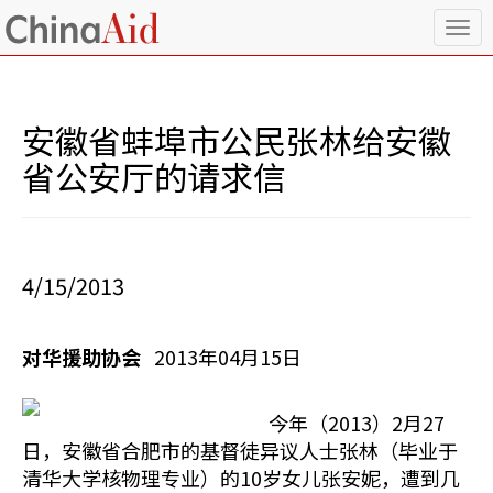
T
o
g
g
l
安徽省蚌埠市公民张林给安徽
e
n
省公安厅的请求信
a
v
i
g
a
4/15/2013
t
i
o
对华援助协会
2013年04月15日
n
今年（2013）2月27
日，安徽省合肥市的基督徒异议人士张林（毕业于
清华大学核物理专业）的10岁女儿张安妮，遭到几