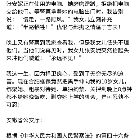
张安妮正在使用的电脑。她磨磨蹭蹭，拒绝把电脑
交给他们。等警察拿着她的电脑出门时，我告别
说：“慢走，一路顺风。”我女儿立刻补充
道：“半路牺牲！”仇恨与鄙夷之情溢于言表！
晚上又有警察到我家查看我，但是我女儿低头不理
他们。当他们说再见时，我女儿张安妮突然抬起头
来冲他们喊道：“永远不见！”
我这一生，因为捍卫良心，受到了无穷无尽的迫
害。现在合肥蝈保竟然把黑手伸向我的10岁女儿，
绑架她、粗暴对待她、单独拘禁、关押到晚上8点钟
都不给她晚饭吃、剥夺她上学的机会，是可忍孰不
可忍！
安徽省公安厅：
根据《中华人民共和国人民警察法》的第四十六条