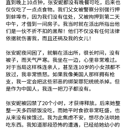
直到晚上10点钟，张安妮都没有晚餐可吃，后来也
仅仅吃了一点点食物。我们父女被警察分别强行押
到蚌埠市，因为我们没有住处，又被拘押到第二天
中午，才借到一间房子。我当时就在派出所指出他
们是一伙不折不扣的黑帮！他们不仅没有任何法律
依据就伤害我，而且还祸及我的女儿！
张安妮夜间困了，就躺在派出所，很长时间，没有
被子，而天气严寒。我坐在一边，心里非常难过。
对于当局这样株连亲人，甚至连10岁的小女孩都不
放过，我非常愤怒。如果我像美国人那样拥有枪
支，我一定会把这些邪恶的绑架罪犯统统杀掉。但
是作为中国人，我连一把刀子都没有。
张安妮被囚禁了20个小时，才获得释放。后来她整
整一天多四顿饭没吃，而她平时食欲非常旺盛，也
从来没有挨饿过。我为此焦虑不安，想尽办法哄她
吃东西。我知道那段恐怖的遭遇，已经给她幼小的