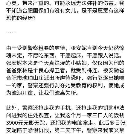
心灵，带来严重的、可能永远无法弥补的伤害。我
不知道合肥国保们有没有女儿，是不是愿意有这样
恐怖的经历？
……
由于受到警察粗暴的虐待，张安妮直到今天仍然惊
魂未定，不愿吃东西，不愿起床，不愿跟人说话。
张安妮本来是个天真烂漫的小姑娘，仅仅因为他的
爸爸张林是个良心捍卫者，就受到株连，被安徽省
合肥市琥珀山庄派出所虐待恐吓、强行驱逐出她唯
一的家，警察还强行剥夺她受教育的权利，使她成
为流浪儿童，让我们流离失所。
此外，警察还抢走我的手机，还抢走我的钥匙非法
闯进我的住处搜查，让我这个月一家三口人的饭钱
3900元无影无踪，还把我的电脑拿走。此后多日张
安妮陷于恐惧仇恨，第二天下午，警察来我家又拿