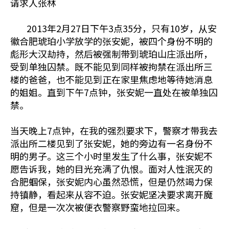
请求人张林
2013年2月27日下午3点35分，只有10岁，从安
徽合肥琥珀小学放学的张安妮，被四个身份不明的
彪形大汉劫持，然后被强制带到琥珀山庄派出所，
受到单独囚禁。既不能见到同样被拘禁在派出所三
楼的爸爸，也不能见到正在家里焦虑地等待她消息
的姐姐。直到下午7点钟，张安妮一直处在被单独囚
禁。
当天晚上7点钟，在我的强烈要求下，警察才带我去
派出所二楼见到了张安妮，她的旁边有一名身份不
明的男子。这三个小时里发生了什么事，张安妮不
愿告诉我，她的目光充满了仇恨。面对人性泯灭的
合肥蝈保，张安妮内心虽然恐慌，但是仍然竭力保
持镇静，看起来从容不迫。张安妮坚决要求离开魔
窟，但是一次次被便衣警察野蛮地拉回来。