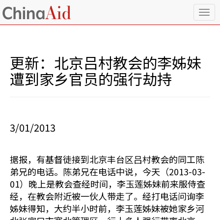
T
o
g
g
l
更新：北京吕村教会的李姊妹
e
n
遭到家乡官员的强行劫持
a
v
i
g
a
3/01/2013
t
i
o
据报，有基督徒接到北京丰台区吕村教会的同工陈
n
弟兄的电话。陈弟兄在电话中说，今天（2013-03-
01）晚上是教会查经时间，李玉莲姊妹前来服侍查
经，在教会附近被一伙人带走了。经打电话问询李
姊妹得知，大约半小时前，李玉莲姊妹被她家乡河