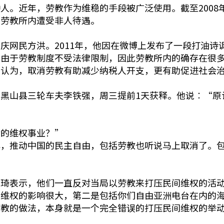
人。近年，劳教作为维稳的手段被广泛使用。截至2008年
在劳教所内遭受非人待遇。
庆网民方洪。2011年，他因在微博上发布了一段打油诗
，由于劳教制度不受法律限制，因此劳教所内的确存在很
洪认为，取消劳教有助减少纳税人开支，更有助促进社会
黑山县三轮车夫李铁强，周三提前1天获释。他说︰“原
后的维权事业？”
心，推动中国的民主自由，包括劳教也听说马上取消了。
黄琦表示，他们一直反对当局以劳教来打压民间维权的活
人维权的影响很大，第二是包括你们自由亚洲电台在内的
劳教的做法，本身就是一个完全错误的打压民间维权的举