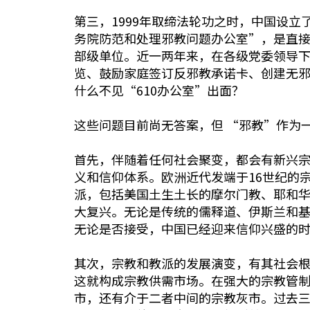
第三，1999年取缔法轮功之时，中国设
务院防范和处理邪教问题办公室”，是直
部级单位。近一两年来，在各级党委领导下
览、鼓励家庭签订反邪教承诺卡、创建无
什么不见“610办公室”出面？
这些问题目前尚无答案，但 “邪教”作为
首先，伴随着任何社会聚变，都会有新兴
义和信仰体系。欧洲近代发端于16世纪的
派，包括美国土生土长的摩尔门教、耶和华
大复兴。无论是传统的儒释道、伊斯兰和
无论是否接受，中国已经迎来信仰兴盛的
其次，宗教和教派的发展演变，有其社会
这就构成宗教供需市场。在强大的宗教管
市，还有介于二者中间的宗教灰市。过去