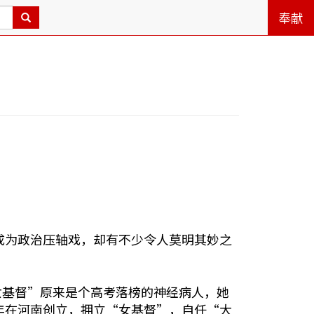
奉献
成为政治压轴戏，却有不少令人莫明其妙之
女基督”原来是个高考落榜的神经病人，她
年在河南创立，拥立“女基督”，自任“大