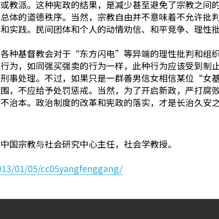
教或教派。这种宪政的结果，是减少甚至避免了宗教之间
会总体的道德秩序。当然，宗教自由并不意味着不允许批
仰和实践。民间团体和个人的动情劝信、和平竞争、理性
，各种基督教会对于“东方闪电”等异端的理性批判和组
的行为，如同强买强卖的行为一样，此种行为应该受到制
行刑事处理。不过，如果只是一群善男信女相信某位“女
范围，不应给予处罚惩戒。当然，为了开启新政，严打腐
标不治本。政治制度的改革和宪政的落实，才是长治久安
rsity)中国宗教与社会研究中心主任，社会学教授。
2013/01/05/cc05yangfenggang/