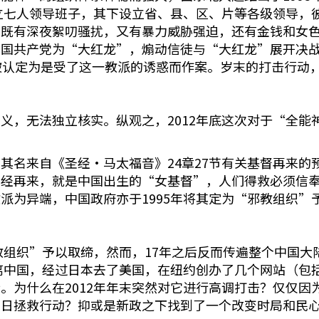
设立七人领导班子，其下设立省、县、区、片等各级领导，
，既有深夜絮叨骚扰，又有暴力威胁强迫，还有金钱和女
中国共产党为“大红龙”，煽动信徒与“大红龙”展开决
被认定为是受了这一教派的诱惑而作案。岁末的打击行动
义，无法独立核实。纵观之，2012年底这次对于“全能
其名来自《圣经·马太福音》24章27节有关基督再来的
已经再来，就是中国出生的“女基督”，人们得救必须信
派为异端，中国政府亦于1995年将其定为“邪教组织”
？
邪教组织”予以取缔，然而，17年之后反而传遍整个中国
逃离中国，经过日本去了美国，在纽约创办了几个网站（包
。为什么在2012年年末突然对它进行高调打击？仅仅因
末日拯救行动？抑或是新政之下找到了一个改变时局和民