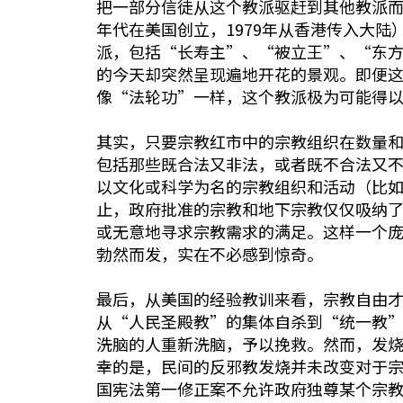
把一部分信徒从这个教派驱赶到其他教派而已
年代在美国创立，1979年从香港传入大
派，包括“长寿主”、“被立王”、“东方
的今天却突然呈现遍地开花的景观。即便
像“法轮功”一样，这个教派极为可能得
其实，只要宗教红市中的宗教组织在数量
包括那些既合法又非法，或者既不合法又
以文化或科学为名的宗教组织和活动（比
止，政府批准的宗教和地下宗教仅仅吸纳
或无意地寻求宗教需求的满足。这样一个
勃然而发，实在不必感到惊奇。
最后，从美国的经验教训来看，宗教自由
从“人民圣殿教”的集体自杀到“统一教
洗脑的人重新洗脑，予以挽救。然而，发
幸的是，民间的反邪教发烧并未改变对于
国宪法第一修正案不允许政府独尊某个宗