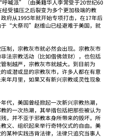
呼喊派”（由美籍华人李常受于20世纪60
在经受镇压之后裂变为多个更加极端的教
府从1995年就开始专项打击，在17年后
由于“大祭司”赵维山已经避难于美国，就
被压制，宗教灰市就必然会出现。宗教灰市
的非法宗教活动（比如借佛敛财），也包括
教管制越严，宗教灰市就越大。到目前为
大的或潜或显的宗教灰市，许多人都在有意
未来年月里，如果又有新兴宗教或灵性现象
十年代，美国曾经掀起一次新兴宗教热潮，
邪教的一次热潮，其举措包括把那些被认为
摧残，并不亚于邪教本身所带来的毁坏。所
怪教义、组织起来举行奇特仪式的自由。美
教的某种实践违背法律，法律只追究当事人