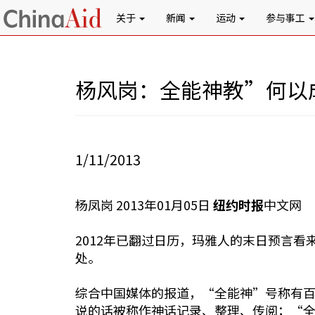
关于
新闻
运动
参与事工
杨风岗：全能神教”何以成
1/11/2013
杨凤岗 2013年01月05日
纽约时报
中文网
2012年已翻过日历，玛雅人的末日预言
处。
综合中国媒体的报道，“全能神”号称有
说的话被称作神话记录、整理、传阅；“全