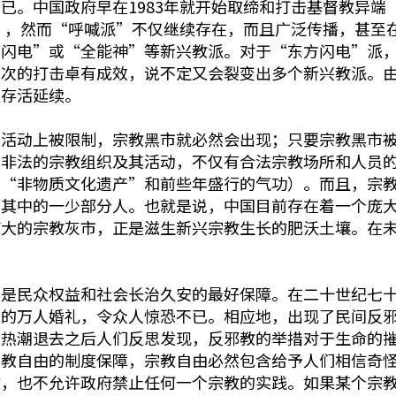
。中国政府早在1983年就开始取缔和打击基督教异端“
陆），然而“呼喊派”不仅继续存在，而且广泛传播，甚至
闪电”或“全能神”等新兴教派。对于“东方闪电”派，政
这次的打击卓有成效，说不定又会裂变出多个新兴教派。
以存活延续。
和活动上被限制，宗教黑市就必然会出现；只要宗教黑市
不非法的宗教组织及其活动，不仅有合法宗教场所和人员
如“非物质文化遗产”和前些年盛行的气功）。而且，宗
了其中的一少部分人。也就是说，中国目前存在着一个庞
庞大的宗教灰市，正是滋生新兴宗教生长的肥沃土壤。在
才是民众权益和社会长治久安的最好保障。在二十世纪七
”的万人婚礼，令众人惊恐不已。相应地，出现了民间反
烧热潮退去之后人们反思发现，反邪教的举措对于生命的
宗教自由的制度保障，宗教自由必然包含给予人们相信奇
教，也不允许政府禁止任何一个宗教的实践。如果某个宗