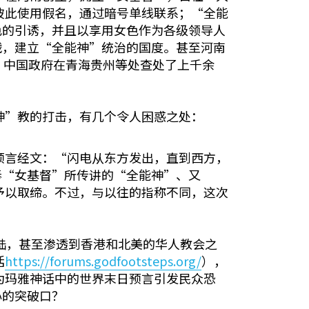
彼此使用假名，通过暗号单线联系；“全能
色的引诱，并且以享用女色作为各级领导人
战，建立“全能神”统治的国度。甚至河南
，中国政府在青海贵州等处查处了上千余
神”教的打击，有几个令人困惑之处：
预言经文：“闪电从东方发出，直到西方，
奉“女基督”所传讲的“全能神”、又
予以取缔。不过，与以往的指称不同，这次
大陆，甚至渗透到香港和北美的华人教会之
括
https://forums.godfootsteps.org/
），
为玛雅神话中的世界末日预言引发民众恐
心的突破口？