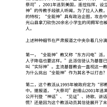
祭司”，2001年逃到美国，遥控指挥，
神”的传教手段骇人听闻，为了拉人入教
的特权；“全能神”具有政治企图，攻击
光山县拿刀砍伤20余名小学生的闵拥军也
人。
上述种种细节在严肃报道之中夹杂着几分演
第一，“全能神”教又称“东方闪电”派，
人子降临也要这样。”此派信徒认为基督
叫“实际神”。主流基督教会一直视这一教
为什么挑出“全能神”作为其名予以打击
第二，这个教派从1995年被政府定为“
中。据报道，“大祭司”赵维山2001年
公开刊登“神话”、“见证”、诗歌、讲话
慌？还是因为这个教派动员其信徒展开了