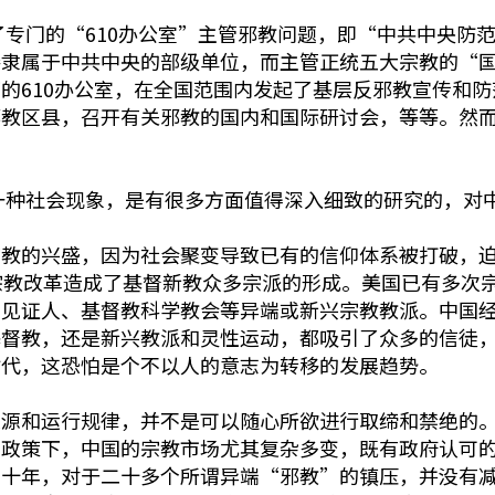
立了专门的“610办公室”主管邪教问题，即“中共中央防
接隶属于中共中央的部级单位，而主管正统五大宗教的“
的610办公室，在全国范围内发起了基层反邪教宣传和
邪教区县，召开有关邪教的国内和国际研讨会，等等。然
一种社会现象，是有很多方面值得深入细致的研究的，对
宗教的兴盛，因为社会聚变导致已有的信仰体系被打破，
宗教改革造成了基督新教众多宗派的形成。美国已有多次
见证人、基督教科学教会等异端或新兴宗教教派。中国经
基督教，还是新兴教派和灵性运动，都吸引了众多的信徒
时代，这恐怕是个不以人的意志为转移的发展趋势。
根源和运行规律，并不是可以随心所欲进行取缔和禁绝的
制政策下，中国的宗教市场尤其复杂多变，既有政府认可
三十年，对于二十多个所谓异端“邪教”的镇压，并没有