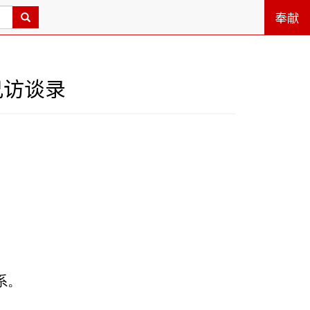
奉献
兄访谈录
系。