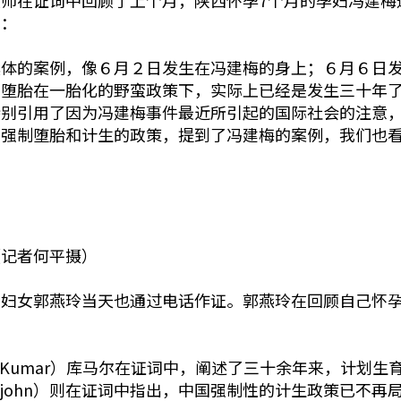
师在证词中回顾了上个月，陕西怀孕7个月的孕妇冯建梅
示：
具体的案例，像６月２日发生在冯建梅的身上；６月６日
制堕胎在一胎化的野蛮政策下，实际上已经是发生三十年
特别引用了因为冯建梅事件最近所引起的国际社会的注意
的强制堕胎和计生的政策，提到了冯建梅的案例，我们也
（记者何平摄）
妇女郭燕玲当天也通过电话作证。郭燕玲在回顾自己怀孕
 Kumar）库马尔在证词中，阐述了三十余年来，计划
ittlejohn）则在证词中指出，中国强制性的计生政策已