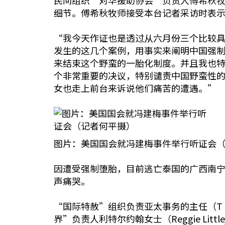
民间组织“对华援助协会”负责人傅希秋牧
细节。傅希秋牧师接受本台记者采访时表
“我今天作证也是透过从六月份三个比较
发生的这几个案例，用事实来阐明中国强
来结束这个野蛮的一胎化制度。并且我也
个非常重要的决议，特别谴责中国野蛮性
女也走上前台来诉说他们痛苦的遭遇。”
图片：美国国会就冯建梅事件举行听证会
因遭受强制堕胎，目前逃亡泰国的广西南宁
声痛哭。
“国际特赦”组织负责亚太事务的主任（T
界”负责人利特尔约翰女士（Reggie L