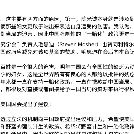
开。这主要有两方面的原因，第一，陈光诚本身就是涉及
促使那些妇女更敢于站出来表达自身遭受的伤害。我认为
受到当局的迫害。因此中国强制性的‘一胎化’政策更是
学会”负责人毛思迪（Steven Mosher）也赞同利
美国政府应减免对该项基金的赞助。毛思迪在会后向本台
老百姓是一个很大的迫害。明年中国会有全国性的缺乏劳
怀孕的妇女，这是全世界所有有良心的人都给以批评的残
０年来都一直在支持一胎化政策，一直在拨款给中国当局
胎，都很反对直接或者间接给予中国当局的资源来执行很
向美国国会提出了建议：
府透过立法的机制向中国政府提出建议和压力，希望使美
策和野蛮的强制计生的政策。希望将野蛮计生和一胎化政
战略对话当中。因为战略的问题当然应该包括人权的议题