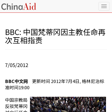
T
o
g
g
l
BBC: 中国梵蒂冈因主教任命再
e
n
次互相指责
a
v
i
g
a
7/05/2012
t
i
o
BBC中文网
更新时间 2012年7月4日, 格林尼治标
n
准时间19:00
中国宗教局
反驳梵蒂冈