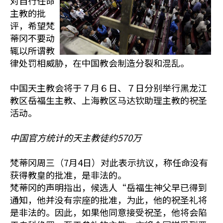
对自行任命
主教的批
评，希望梵
蒂冈不要动
辄以所谓教
律处罚相威胁，在中国教会制造分裂和混乱。
中国天主教会将于７月６日、７日分别举行黑龙江
教区岳福生主教、上海教区马达钦助理主教的祝圣
活动。
中国官方统计的天主教徒约570万
梵蒂冈周三（7月4日）对此表示抗议，称任命没有
获得教皇的批准，是非法的。
梵蒂冈的声明指出，候选人“岳福生神父早已得到
通知，他并没有宗座的批准，为此，他的祝圣礼将
是非法的。因此，如果他同意接受祝圣，他将会陷