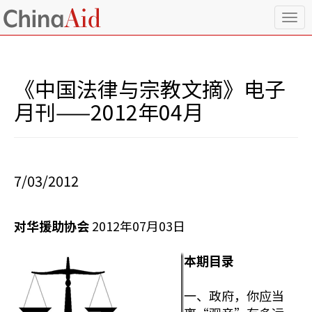
T
o
g
g
l
《中国法律与宗教文摘》电子
e
n
月刊——2012年04月
a
v
i
g
a
7/03/2012
t
i
o
对华援助协会
2012年07月03日
n
本期目录
一、政府，你应当