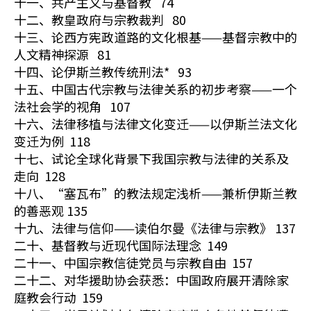
十一、共产主义与基督教 74
十二、教皇政府与宗教裁判 80
十三、论西方宪政道路的文化根基——基督宗教中的
人文精神探源 81
十四、论伊斯兰教传统刑法* 93
十五、中国古代宗教与法律关系的初步考察——一个
法社会学的视角 107
十六、法律移植与法律文化变迁——以伊斯兰法文化
变迁为例 118
十七、试论全球化背景下我国宗教与法律的关系及
走向 128
十八、“塞瓦布”的教法规定浅析——兼析伊斯兰教
的善恶观 135
十九、法律与信仰——读伯尔曼《法律与宗教》 137
二十、基督教与近现代国际法理念 149
二十一、中国宗教信徒党员与宗教自由 157
二十二、对华援助协会获悉：中国政府展开清除家
庭教会行动 159