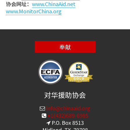
协会网址：
www.ChinaAid.net
www.MonitorChina.org
奉献
对华援助协会
info@chinaaid.org
+1(432)689-6985
P.O. Box 8513
Midland, TX, 79708