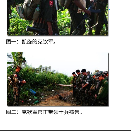
图一：凯旋的克钦军。
图二：克钦军官正带领士兵祷告。