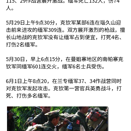
115、29作战营展开激战。缅军死亡132人，伤74
人。
5月29日上午9点30分，克钦军某部6连在瑙久山迎
击前来进攻的缅军309连。双方展开激烈的枪战，擅
长山地战的克钦军没有让缅军占到便宜，打死4名、
打伤2名缅军。
5月30日，早上6点15分，在曼姐寨地区的南帕寨克
钦军同缅军601连交火，缅军6名士兵受伤。
6月1日上午8点20，在兰专缅军37、34作战营同时
对克钦军发起攻击。克钦第一营官兵英勇战斗，打
死、打伤多名缅军。