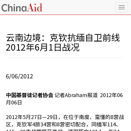
T
o
g
g
l
云南边境：克钦抗缅自卫前线
e
n
2012年6月1日战况
a
v
i
g
a
6/06/2012
t
i
o
中国基督徒记者协会
记者Abraham报道 2012年06
n
月06日
2012年5月27日—29日，在位于南度、蛮懂的8营战
区，克钦军4旅34营和8营密切配合，同缅军114、