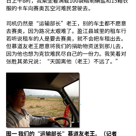
日上午8时，我乘坐着满载100袋精制碘盐和15箱衣
服的卡车向赛奥瓦空河难民营驶去。
司机仍然是“运输部长”老王，别的车主都不愿意
去赛奥，因为路况太艰难了。盈江县城里的租车行
若听说租车的人是要去赛奥，就不会把车租出去。
但慕道友老王愿意将我们的捐助物资送到那儿去，
因为他也想为克钦难民尽自己的一份力。我笑着对
张胜其弟兄说：“天国离他（老王）不远了。”
图一
我们的“运输部长”慕道友老王。（记者