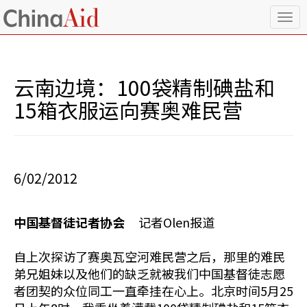
T
o
g
g
l
云南边境：100袋精制碘盐和
e
n
15箱衣服运向赛奥难民营
a
v
i
g
a
6/02/2012
t
i
o
中国基督徒记者协会
记者Olen报道
n
自上次探访了赛奥瓦空河难民营之后，那里的难民
弟兄姐妹以及他们的缺乏就被我们中国基督徒志愿
者团契的众位同工一直牵挂在心上。北京时间5月25