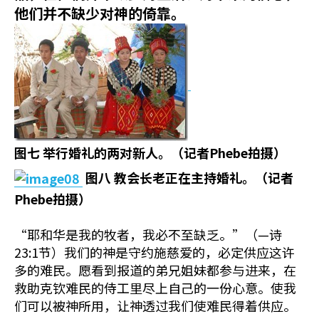
他们并不缺少对神的倚靠。
图七
举行婚礼的两对新人。（记者
Phebe
拍摄）
图八
教会长老正在主持婚礼。（记者
Phebe
拍摄）
“耶和华是我的牧者，我必不至缺乏。”（—诗
23:1节）我们的神是守约施慈爱的，必定供应这许
多的难民。愿看到报道的弟兄姐妹都参与进来，在
救助克钦难民的侍工里尽上自己的一份心意。使我
们可以被神所用，让神透过我们使难民得着供应。