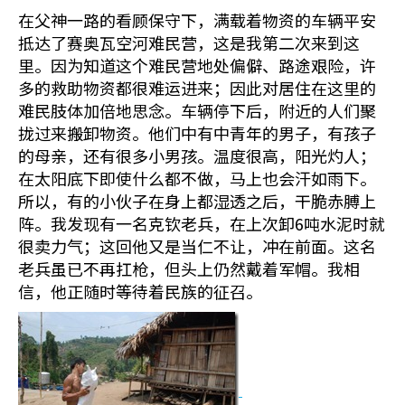
在父神一路的看顾保守下，满载着物资的车辆平安
抵达了赛奥瓦空河难民营，这是我第二次来到这
里。因为知道这个难民营地处偏僻、路途艰险，许
多的救助物资都很难运进来；因此对居住在这里的
难民肢体加倍地思念。车辆停下后，附近的人们聚
拢过来搬卸物资。他们中有中青年的男子，有孩子
的母亲，还有很多小男孩。温度很高，阳光灼人；
在太阳底下即使什么都不做，马上也会汗如雨下。
所以，有的小伙子在身上都湿透之后，干脆赤膊上
阵。我发现有一名克钦老兵，在上次卸6吨水泥时就
很卖力气；这回他又是当仁不让，冲在前面。这名
老兵虽已不再扛枪，但头上仍然戴着军帽。我相
信，他正随时等待着民族的征召。