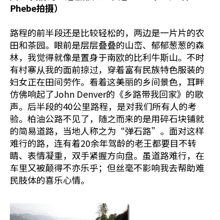
Phebe
拍摄）
路程的前半段还是比较轻松的，两边是一片片的农
田和茶园。眼前是层层叠叠的山峦、郁郁葱葱的森
林，我觉得就像是置身于南欧的比利牛斯山。不时
有村寨从我的面前掠过，穿着富有民族特色服装的
妇女正在田间劳作。看着这美丽的乡间景色，耳畔
仿佛响起了John Denver的《乡路带我回家》的歌
声。后半段的40公里路程，是对我们所有人的考
验。柏油公路不见了，随之而来的是用碎石块铺就
的简易道路，当地人称之为“弹石路”。面对这样
难行的路，连有着20余年驾龄的老王都要目不转
睛、表情凝重，双手紧握方向盘。虽道路难行，在
车里又被颠得不亦乐乎；但丝毫不影响我去帮助难
民肢体的喜乐心情。