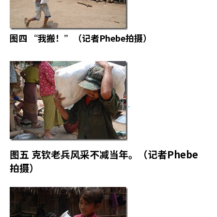
图四
“我搬！”（记者
Phebe
拍摄）
图五
克钦老兵风采不减当年。（记者
Phebe
拍摄）